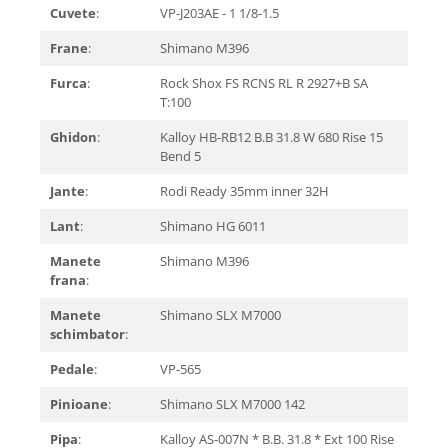
Cuvete
:
VP-J203AE - 1 1/8-1.5
Frane
:
Shimano M396
Furca
:
Rock Shox FS RCNS RL R 2927+B SA
T:100
Ghidon
:
Kalloy HB-RB12 B.B 31.8 W 680 Rise 15
Bend 5
Jante
:
Rodi Ready 35mm inner 32H
Lant
:
Shimano HG 6011
Manete
Shimano M396
frana
:
Manete
Shimano SLX M7000
schimbator
:
Pedale
:
VP-565
Pinioane
:
Shimano SLX M7000 142
Pipa
:
Kalloy AS-007N * B.B. 31.8 * Ext 100 Rise