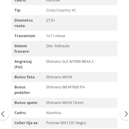
Cadru
:
Hardtail
Tip
:
Cross Country XC
Diametru
27.5+
roata
:
Transmisie
:
1x11 viteze
Sistem
Disc -hidraulic
franare
:
Angrenaj
Shimano SLX M7000 BEXA 2
(Foi)
:
Butuc fata
:
Shimano M618
Butuc
Shimano BB MT800 PA
pedalier
:
Butuc spate
:
Shimano M618 12mm
Cadru
:
Aluminiu
Colier tija sa
:
Promax MX112C Negru