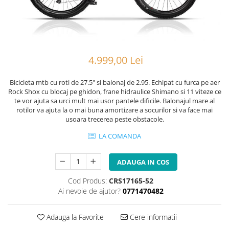
Portbagaje
Jante
Reflectorizante
Lanturi
Roti ajutatoare
Manete schimbator
Sonerii
Mansoane & Ghidoline
4.999,00 Lei
Stickere
Pedale
Suporturi auto
Pinioane
Bicicleta mtb cu roti de 27.5" si balonaj de 2.95. Echipat cu furca pe aer
Rock Shox cu blocaj pe ghidon, frane hidraulice Shimano si 11 viteze ce
Pipe
te vor ajuta sa urci mult mai usor pantele dificile. Balonajul mare al
rotilor va ajuta la o mai buna amortizare a socurilor si va face mai
Roti
usoara trecerea peste obstacole.
Rulmenti
LA COMANDA
Saboti si placute
Schimbatoare fata
ADAUGA IN COS
Schimbatoare si accesorii
Cod Produs:
CRS17165-52
Sei
Ai nevoie de ajutor?
0771470482
Tije
Adauga la Favorite
Cere informatii