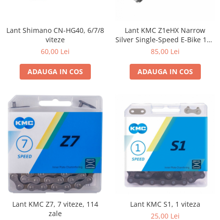
Portbagaje
Jante
Reflectorizante
Lanturi
Lant Shimano CN-HG40, 6/7/8
Lant KMC Z1eHX Narrow
Roti ajutatoare
Manete schimbator
viteze
Silver Single-Speed E-Bike 112
Sonerii
Mansoane & Ghidoline
Zale
60,00 Lei
85,00 Lei
Stickere
Pedale
ADAUGA IN COS
ADAUGA IN COS
Suporturi auto
Pinioane
Pipe
Roti
Rulmenti
Saboti si placute
Schimbatoare fata
Schimbatoare si accesorii
Sei
Tije
Lant KMC Z7, 7 viteze, 114
Lant KMC S1, 1 viteza
zale
25,00 Lei