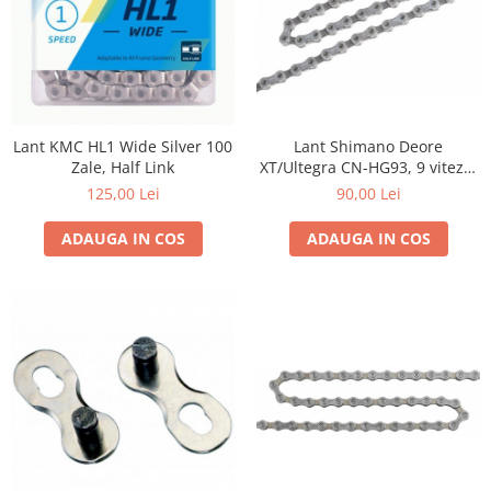
Lant Shimano Deore
Lant KMC HL1 Wide Silver 100
XT/Ultegra CN-HG93, 9 viteze,
Zale, Half Link
114 zale
90,00 Lei
125,00 Lei
ADAUGA IN COS
ADAUGA IN COS