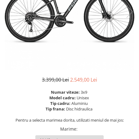
Portbagaje
Jante
Reflectorizante
Lanturi
Roti ajutatoare
Manete schimbator
Sonerii
Mansoane & Ghidoline
Stickere
Pedale
Suporturi auto
Pinioane
Pipe
Roti
Rulmenti
3.399,00 Lei
2.549,00 Lei
Saboti si placute
Numar viteze:
3x9
Schimbatoare fata
Model cadru:
Unisex
Tip cadru:
Aluminiu
Schimbatoare si accesorii
Tip frana:
Disc hidraulica
Sei
Pentru a selecta marimea dorita, utilizati meniul de mai jos:
Tije
Marime
: