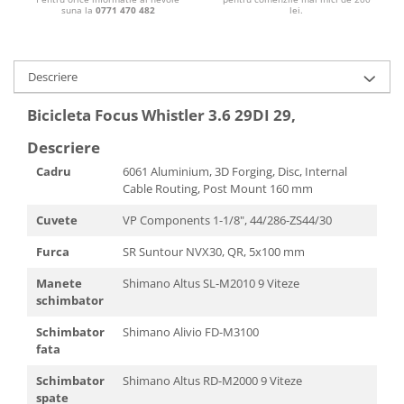
suna la
0771 470 482
lei.
Descriere
Bicicleta Focus Whistler 3.6 29DI 29,
Descriere
Cadru
6061 Aluminium, 3D Forging, Disc, Internal
Cable Routing, Post Mount 160 mm
Cuvete
VP Components 1-1/8", 44/286-ZS44/30
Furca
SR Suntour NVX30, QR, 5x100 mm
Manete
Shimano Altus SL-M2010 9 Viteze
schimbator
Schimbator
Shimano Alivio FD-M3100
fata
Schimbator
Shimano Altus RD-M2000 9 Viteze
spate