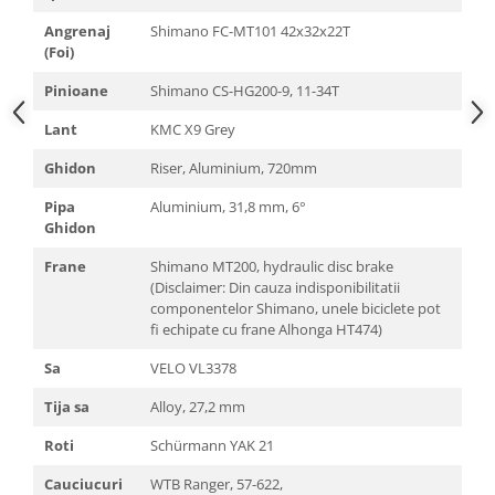
Angrenaj
Shimano FC-MT101 42x32x22T
(Foi)
Pinioane
Shimano CS-HG200-9, 11-34T
Lant
KMC X9 Grey
Ghidon
Riser, Aluminium, 720mm
Pipa
Aluminium, 31,8 mm, 6°
Ghidon
Frane
Shimano MT200, hydraulic disc brake
(Disclaimer: Din cauza indisponibilitatii
componentelor Shimano, unele biciclete pot
fi echipate cu frane Alhonga HT474)
Sa
VELO VL3378
Tija sa
Alloy, 27,2 mm
Roti
Schürmann YAK 21
Cauciucuri
WTB Ranger, 57-622,