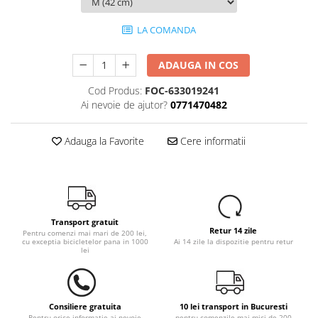
LA COMANDA
ADAUGA IN COS
Cod Produs:
FOC-633019241
Ai nevoie de ajutor?
0771470482
Adauga la Favorite
Cere informatii
Transport gratuit
Retur 14 zile
Pentru comenzi mai mari de 200 lei,
cu exceptia bicicletelor pana in 1000
Ai 14 zile la dispozitie pentru retur
lei
Consiliere gratuita
10 lei transport in Bucuresti
Pentru orice informatie ai nevoie
pentru comenzile mai mici de 200