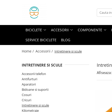
Biciclete
Accesorii
Componente
Echipament
Pliabile
Accesorii telefon
Angrenaje
Borsete si genti
BICICLETE
ACCESORII
COMPONENTE
Copii
Antifurturi
Anvelope
Casti protectie
SERVICE BICICLETE
BLOG
E-Bike
Aparatori
Butuci
Huse
MTB
Bidoane si suporti
Butuci pedalieri
Incaltaminte
Home /
Accesorii /
Intretinere si scule
Oras
Cosuri
Cabluri si camasi
Manusi
Intreti
INTRETINERE SI SCULE
Sosea-Gravel
Cricuri
Cadre
Sepci si caciuli
Afiseaza:
Trekking
Intretinere si scule
Camere
Accesorii telefon
Antifurturi
Kilometraje
Cuvete
Aparatori
Lumini
Frane
Bidoane si suporti
Cosuri
Oglinzi
Furci
Cricuri
Pompe
Ghidoane
Intretinere si scule
Kilometraje