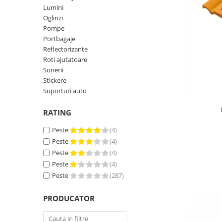
Portbagaje
Jante
Lumini
Reflectorizante
Lanturi
Oglinzi
Pompe
Roti ajutatoare
Manete schimbator
Portbagaje
Sonerii
Mansoane & Ghidoline
Reflectorizante
Roti ajutatoare
Stickere
Pedale
Sonerii
Suporturi auto
Pinioane
Stickere
Suporturi auto
Pipe
Roti
RATING
Rulmenti
Peste
(4)
Saboti si placute
Peste
(4)
Peste
(4)
Schimbatoare fata
Peste
(4)
Schimbatoare si accesorii
Peste
(287)
Sei
PRODUCATOR
Tije