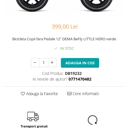
Portbagaje
Jante
Reflectorizante
Lanturi
Roti ajutatoare
Manete schimbator
399,00 Lei
Sonerii
Mansoane & Ghidoline
Stickere
Pedale
Bicicleta Copii fara Pedale 12" DEMA BeFly LITTLE HERO verde
Suporturi auto
Pinioane
IN STOC
Pipe
Roti
ADAUGA IN COS
Rulmenti
Cod Produs:
DB19232
Ai nevoie de ajutor?
0771470482
Saboti si placute
Schimbatoare fata
Adauga la Favorite
Cere informatii
Schimbatoare si accesorii
Sei
Tije
Transport gratuit