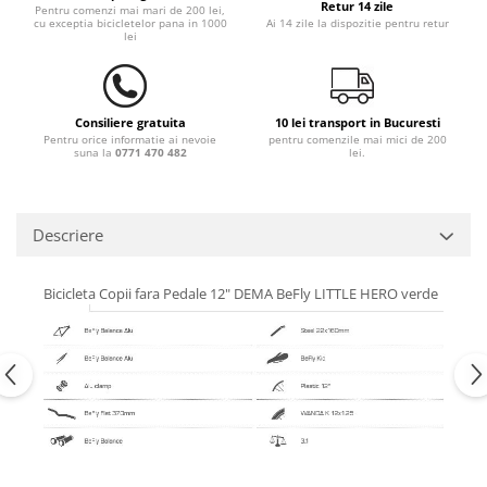
Retur 14 zile
Pentru comenzi mai mari de 200 lei,
cu exceptia bicicletelor pana in 1000
Ai 14 zile la dispozitie pentru retur
lei
Consiliere gratuita
10 lei transport in Bucuresti
Pentru orice informatie ai nevoie
pentru comenzile mai mici de 200
suna la
0771 470 482
lei.
Descriere
Bicicleta Copii fara Pedale 12" DEMA BeFly LITTLE HERO verde