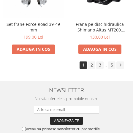
Set frane Force Road 39-49
Frana pe disc hidraulica
mm
Shimano Altus MT200,
dreapta spate
199,00 Lei
130,00 Lei
ADAUGA IN COS
ADAUGA IN COS
1
2
3
5
...
NEWSLETTER
Nu rata ofertele si promotiile noastre
Vreau sa primesc newsletter cu promotiile