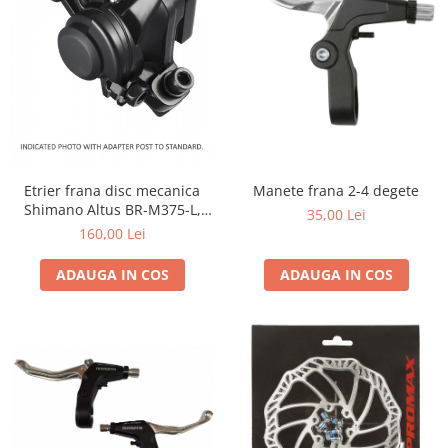
Etrier frana disc mecanica
Manete frana 2-4 degete
Shimano Altus BR-M375-L,
35,00 Lei
fata / spate
160,00 Lei
ADAUGA IN COS
ADAUGA IN COS