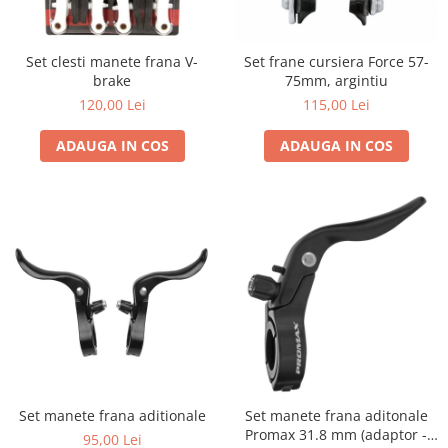
Portbagaje
Jante
Reflectorizante
Lanturi
Set clesti manete frana V-
Set frane cursiera Force 57-
Roti ajutatoare
Manete schimbator
brake
75mm, argintiu
Sonerii
Mansoane & Ghidoline
120,00 Lei
115,00 Lei
Stickere
Pedale
ADAUGA IN COS
ADAUGA IN COS
Suporturi auto
Pinioane
Pipe
Roti
Rulmenti
Saboti si placute
Schimbatoare fata
Schimbatoare si accesorii
Sei
Tije
Set manete frana aditionale
Set manete frana aditonale
Promax 31.8 mm (adaptor -
95,00 Lei