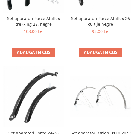
Portbagaje
Jante
Reflectorizante
Lanturi
Set aparatori Force Aluflex
Set aparatori Force Aluflex 26
Roti ajutatoare
Manete schimbator
trekking 28, negre
cu tije negre
Sonerii
Mansoane & Ghidoline
108,00 Lei
95,00 Lei
Stickere
Pedale
Suporturi auto
Pinioane
ADAUGA IN COS
ADAUGA IN COS
Pipe
Roti
Rulmenti
Saboti si placute
Schimbatoare fata
Schimbatoare si accesorii
Sei
Tije
Set aparatori Force 24-28
Set aparatori Orion B118 28'' /