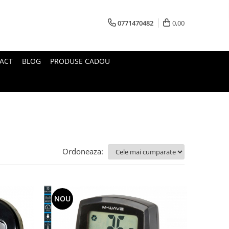
0771470482
0,00
ACT
BLOG
PRODUSE CADOU
Ordoneaza:
NOU