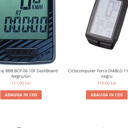
Ciclocomputer Force DIABLO 11F
raj BBB BCP-06 10F DashBoard
negru
Negru/Gri
110,00 Lei
111,00 Lei
ADAUGA IN COS
ADAUGA IN COS