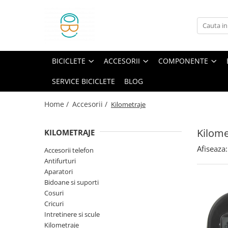
Biciclete
Accesorii
Componente
Echipament
Pliabile
Accesorii telefon
Angrenaje
Borsete si genti
BICICLETE
ACCESORII
COMPONENTE
Copii
Antifurturi
Anvelope
Casti protectie
SERVICE BICICLETE
BLOG
E-Bike
Aparatori
Butuci
Huse
MTB
Bidoane si suporti
Butuci pedalieri
Incaltaminte
Home /
Accesorii /
Kilometraje
Oras
Cosuri
Cabluri si camasi
Manusi
Kilome
KILOMETRAJE
Sosea-Gravel
Cricuri
Cadre
Sepci si caciuli
Afiseaza:
Trekking
Intretinere si scule
Camere
Accesorii telefon
Antifurturi
Kilometraje
Cuvete
Aparatori
Lumini
Frane
Bidoane si suporti
Cosuri
Oglinzi
Furci
Cricuri
Pompe
Ghidoane
Intretinere si scule
Kilometraje