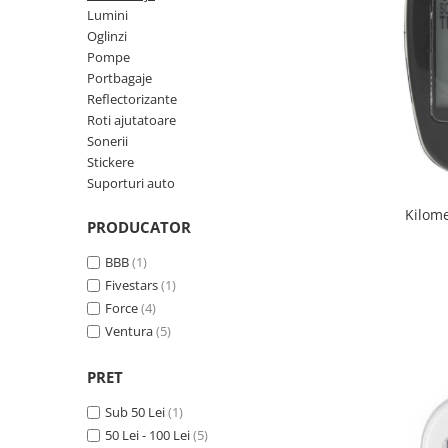
Portbagaje
Jante
Lumini
Reflectorizante
Lanturi
Oglinzi
Pompe
Roti ajutatoare
Manete schimbator
Portbagaje
Sonerii
Mansoane & Ghidoline
Reflectorizante
Roti ajutatoare
Stickere
Pedale
Sonerii
Suporturi auto
Pinioane
Stickere
Suporturi auto
Pipe
Kilome
Roti
PRODUCATOR
Rulmenti
BBB
(1)
Saboti si placute
Fivestars
(1)
Force
(4)
Schimbatoare fata
Ventura
(5)
Schimbatoare si accesorii
Sei
PRET
Tije
Sub 50 Lei
(1)
50 Lei - 100 Lei
(5)