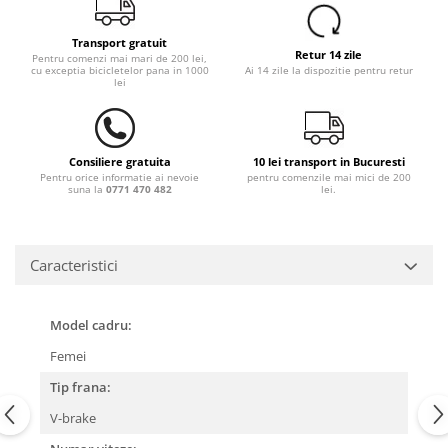
Transport gratuit
Retur 14 zile
Pentru comenzi mai mari de 200 lei,
cu exceptia bicicletelor pana in 1000
Ai 14 zile la dispozitie pentru retur
lei
Consiliere gratuita
10 lei transport in Bucuresti
Pentru orice informatie ai nevoie
pentru comenzile mai mici de 200
suna la
0771 470 482
lei.
Caracteristici
Model cadru:
Femei
Tip frana:
V-brake