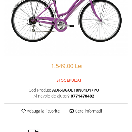
Portbagaje
Jante
Reflectorizante
Lanturi
Roti ajutatoare
Manete schimbator
Sonerii
Mansoane & Ghidoline
Stickere
Pedale
Suporturi auto
Pinioane
Pipe
Roti
1.549,00 Lei
Rulmenti
STOC EPUIZAT
Saboti si placute
Cod Produs:
ADR-BGOL18N01DY/PU
Schimbatoare fata
Ai nevoie de ajutor?
0771470482
Schimbatoare si accesorii
Sei
Adauga la Favorite
Cere informatii
Tije