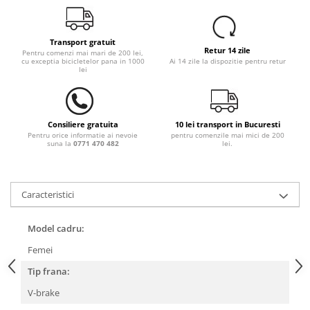
Transport gratuit
Retur 14 zile
Pentru comenzi mai mari de 200 lei,
cu exceptia bicicletelor pana in 1000
Ai 14 zile la dispozitie pentru retur
lei
Consiliere gratuita
10 lei transport in Bucuresti
Pentru orice informatie ai nevoie
pentru comenzile mai mici de 200
suna la
0771 470 482
lei.
Caracteristici
Model cadru:
Femei
Tip frana:
V-brake