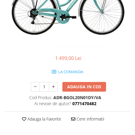
Portbagaje
Jante
Reflectorizante
Lanturi
Roti ajutatoare
Manete schimbator
Sonerii
Mansoane & Ghidoline
Stickere
Pedale
Suporturi auto
Pinioane
Pipe
1.499,00 Lei
Roti
LA COMANDA
Rulmenti
Saboti si placute
ADAUGA IN COS
Schimbatoare fata
Cod Produs:
ADR-BGOL20N01DY/VA
Schimbatoare si accesorii
Ai nevoie de ajutor?
0771470482
Sei
Adauga la Favorite
Cere informatii
Tije