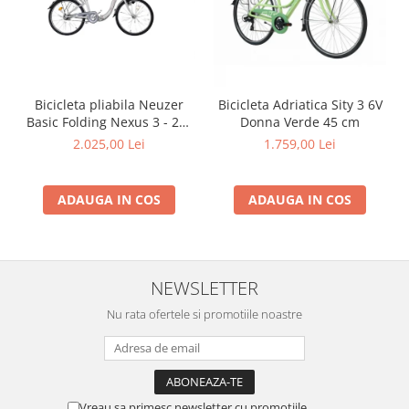
Bicicleta pliabila Neuzer
Bicicleta Adriatica Sity 3 6V
Basic Folding Nexus 3 - 24''
Donna Verde 45 cm
- Alb/Negru-Rosu
2.025,00 Lei
1.759,00 Lei
ADAUGA IN COS
ADAUGA IN COS
NEWSLETTER
Nu rata ofertele si promotiile noastre
Vreau sa primesc newsletter cu promotiile