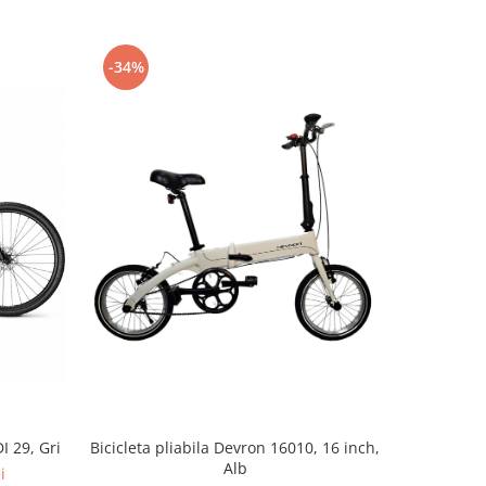
-34%
I 29, Gri
Bicicleta 
Bicicleta pliabila Devron 16010, 16 inch,
Alb
i