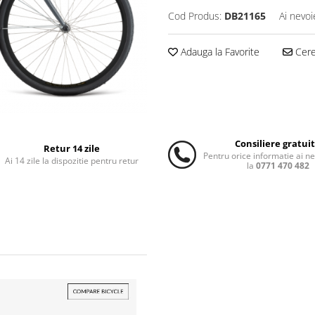
Cod Produs:
DB21165
Ai nevoi
Adauga la Favorite
Cere 
Consiliere gratui
Retur 14 zile
Pentru orice informatie ai n
Ai 14 zile la dispozitie pentru retur
la
0771 470 482