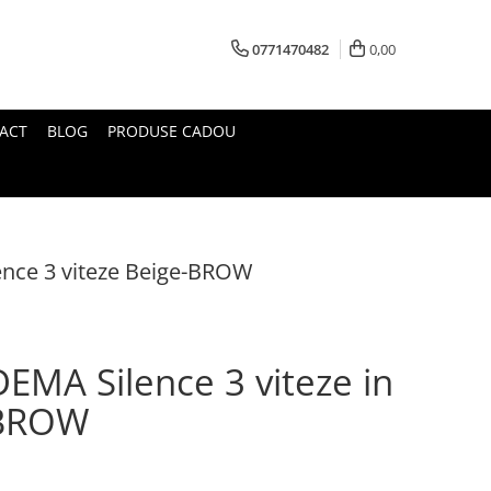
0771470482
0,00
ACT
BLOG
PRODUSE CADOU
lence 3 viteze Beige-BROW
 DEMA Silence 3 viteze in
-BROW