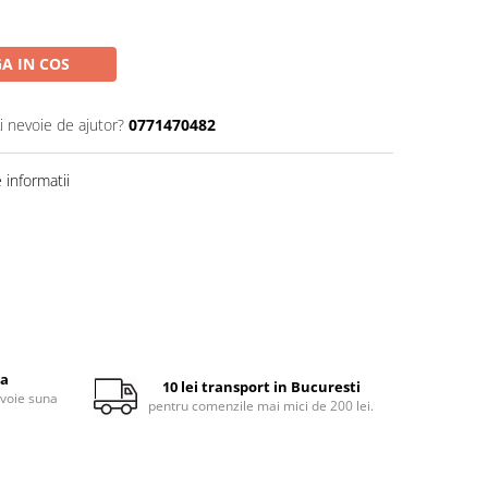
A IN COS
i nevoie de ajutor?
0771470482
informatii
ta
10 lei transport in Bucuresti
evoie suna
pentru comenzile mai mici de 200 lei.