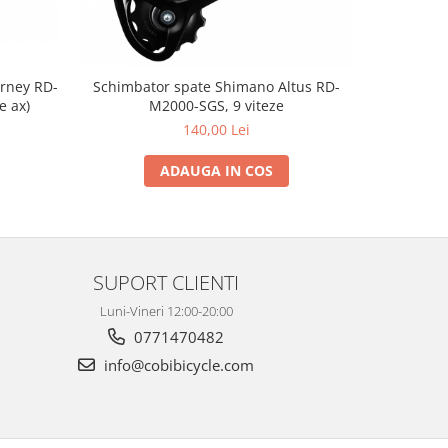
rney RD-
Schimbator spate Shimano Altus RD-
Schimbato
e ax)
M2000-SGS, 9 viteze
TZ500-GS,
140,00 Lei
ADAUGA IN COS
SUPORT CLIENTI
Luni-Vineri 12:00-20:00
0771470482
info@cobibicycle.com