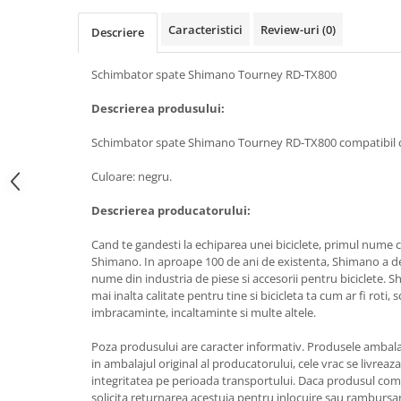
Caracteristici
Review-uri
(0)
Descriere
Schimbator spate Shimano Tourney RD-TX800
Descrierea produsului:
Schimbator spate Shimano Tourney RD-TX800 compatibil cu 
Culoare: negru.
Descrierea producatorului:
Cand te gandesti la echiparea unei biciclete, primul nume ca
Shimano. In aproape 100 de ani de existenta, Shimano a de
nume din industria de piese si accesorii pentru biciclete. 
mai inalta calitate pentru tine si bicicleta ta cum ar fi roti,
imbracaminte, incaltaminte si multe altele.
Poza produsului are caracter informativ. Produsele ambala
in ambalajul original al producatorului, cele vrac se livreaz
integritatea pe perioada transportului. Daca produsul coma
solicita returnarea acestuia pentru inlocuire sau rambursare