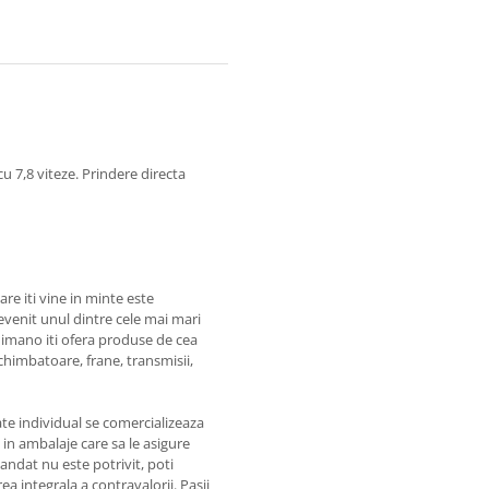
7,8 viteze. Prindere directa
re iti vine in minte este
venit unul dintre cele mai mari
Shimano iti ofera produse de cea
 schimbatoare, frane, transmisii,
te individual se comercializeaza
a in ambalaje care sa le asigure
ndat nu este potrivit, poti
a integrala a contravalorii. Pasii