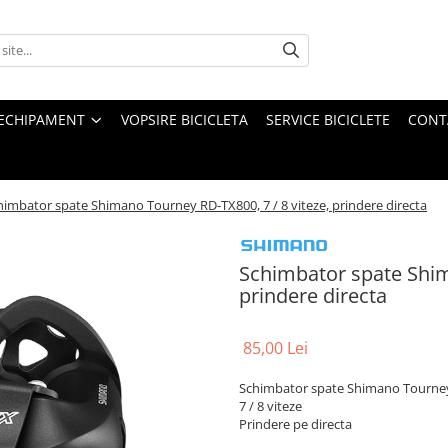
ECHIPAMENT
VOPSIRE BICICLETA
SERVICE BICICLETE
CONT
himbator spate Shimano Tourney RD-TX800, 7 / 8 viteze, prindere directa
Schimbator spate Shim
prindere directa
85,00 Lei
Schimbator spate Shimano Tourne
7 / 8 viteze
Prindere pe directa