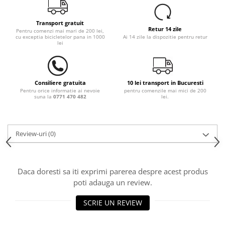
Transport gratuit
Retur 14 zile
Pentru comenzi mai mari de 200 lei,
cu exceptia bicicletelor pana in 1000
Ai 14 zile la dispozitie pentru retur
lei
Consiliere gratuita
10 lei transport in Bucuresti
Pentru orice informatie ai nevoie
pentru comenzile mai mici de 200
suna la
0771 470 482
lei.
Review-uri
(0)
Daca doresti sa iti exprimi parerea despre acest produs
poti adauga un review.
SCRIE UN REVIEW