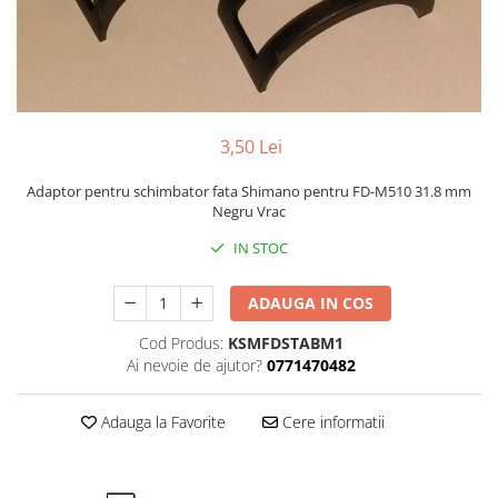
Portbagaje
Jante
Reflectorizante
Lanturi
Roti ajutatoare
Manete schimbator
Sonerii
Mansoane & Ghidoline
Stickere
Pedale
3,50 Lei
Suporturi auto
Pinioane
Adaptor pentru schimbator fata Shimano pentru FD-M510 31.8 mm
Pipe
Negru Vrac
Roti
IN STOC
Rulmenti
ADAUGA IN COS
Saboti si placute
Cod Produs:
KSMFDSTABM1
Schimbatoare fata
Ai nevoie de ajutor?
0771470482
Schimbatoare si accesorii
Sei
Adauga la Favorite
Cere informatii
Tije