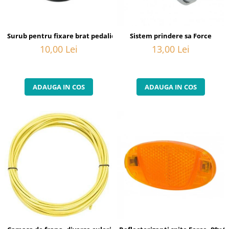
Portbagaje
Jante
Reflectorizante
Lanturi
Roti ajutatoare
Manete schimbator
Surub pentru fixare brat pedalier Shimano FC-6800, M20
Sistem prindere sa Force
Sonerii
Mansoane & Ghidoline
10,00 Lei
13,00 Lei
Stickere
Pedale
Suporturi auto
Pinioane
ADAUGA IN COS
ADAUGA IN COS
Pipe
Roti
Rulmenti
Saboti si placute
Schimbatoare fata
Schimbatoare si accesorii
Sei
Tije