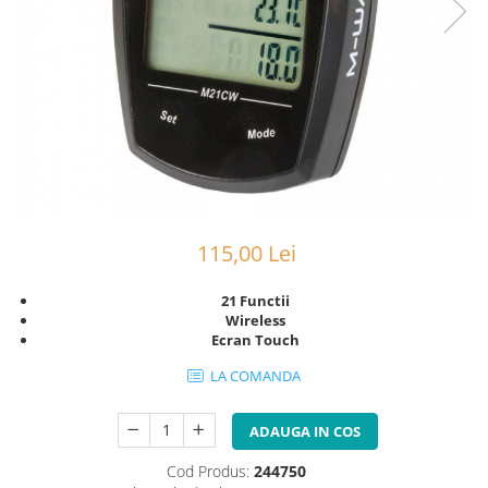
Portbagaje
Jante
Reflectorizante
Lanturi
Roti ajutatoare
Manete schimbator
Sonerii
Mansoane & Ghidoline
Stickere
Pedale
Suporturi auto
Pinioane
Pipe
Roti
115,00 Lei
Rulmenti
21 Functii
Saboti si placute
Wireless
Schimbatoare fata
Ecran Touch
Schimbatoare si accesorii
LA COMANDA
Sei
ADAUGA IN COS
Tije
Cod Produs:
244750