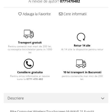
Ai nevoie de ajutor?
0771470482
Adauga la Favorite
Cere informatii
Transport gratuit
Retur 14 zile
Pentru comenzi mai mari de 200 lei,
cu exceptia bicicletelor pana in 1000
Ai 14 zile la dispozitie pentru retur
lei
Consiliere gratuita
10 lei transport in Bucuresti
Pentru orice informatie ai nevoie
pentru comenzile mai mici de 200
suna la
0771 470 482
lei.
Descriere
Bike Computer Wireless/Touchscreen M-WAVE 21 Functii