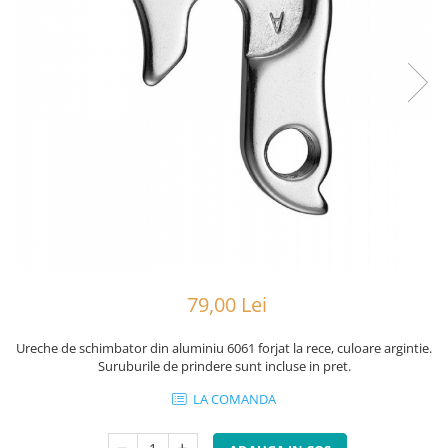
Portbagaje
Jante
Reflectorizante
Lanturi
Roti ajutatoare
Manete schimbator
Sonerii
Mansoane & Ghidoline
Stickere
Pedale
Suporturi auto
Pinioane
Pipe
Roti
Rulmenti
Saboti si placute
79,00 Lei
Schimbatoare fata
Schimbatoare si accesorii
Ureche de schimbator din aluminiu 6061 forjat la rece, culoare argintie.
Suruburile de prindere sunt incluse in pret.
Sei
LA COMANDA
Tije