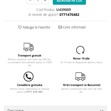
ADAUGA IN COS
Cod Produs:
U439009
Ai nevoie de ajutor?
0771470482
Adauga la Favorite
Cere informatii
Transport gratuit
Retur 14 zile
Pentru comenzi mai mari de 200 lei,
cu exceptia bicicletelor pana in 1000
Ai 14 zile la dispozitie pentru retur
lei
Consiliere gratuita
10 lei transport in Bucuresti
Pentru orice informatie ai nevoie
pentru comenzile mai mici de 200
suna la
0771 470 482
lei.
Descriere