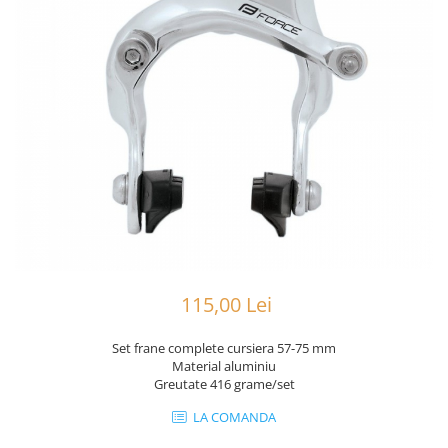
Portbagaje
Jante
Reflectorizante
Lanturi
Roti ajutatoare
Manete schimbator
Sonerii
Mansoane & Ghidoline
Stickere
Pedale
Suporturi auto
Pinioane
Pipe
Roti
Rulmenti
Saboti si placute
115,00 Lei
Schimbatoare fata
Schimbatoare si accesorii
Set frane complete cursiera 57-75 mm
Material aluminiu
Sei
Greutate 416 grame/set
Tije
LA COMANDA