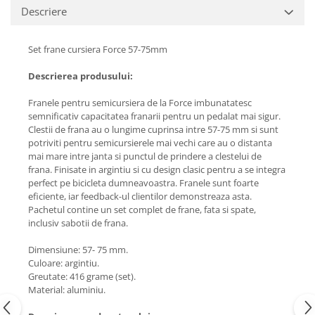
Descriere
Set frane cursiera Force 57-75mm
Descrierea produsului:
Franele pentru semicursiera de la Force imbunatatesc
semnificativ capacitatea franarii pentru un pedalat mai sigur.
Clestii de frana au o lungime cuprinsa intre 57-75 mm si sunt
potriviti pentru semicursierele mai vechi care au o distanta
mai mare intre janta si punctul de prindere a clestelui de
frana. Finisate in argintiu si cu design clasic pentru a se integra
perfect pe bicicleta dumneavoastra. Franele sunt foarte
eficiente, iar feedback-ul clientilor demonstreaza asta.
Pachetul contine un
set complet de frane, fata si spate, 
inclusiv sabotii de frana.
Dimensiune: 57- 75 mm.
Culoare: argintiu.
Greutate: 416 grame (set).
Material: aluminiu.