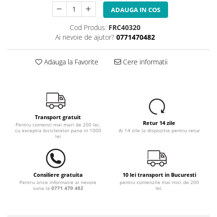
ADAUGA IN COS
Cod Produs:
FRC40320
Ai nevoie de ajutor?
0771470482
Adauga la Favorite
Cere informatii
Transport gratuit
Retur 14 zile
Pentru comenzi mai mari de 200 lei,
cu exceptia bicicletelor pana in 1000
Ai 14 zile la dispozitie pentru retur
lei
Consiliere gratuita
10 lei transport in Bucuresti
Pentru orice informatie ai nevoie
pentru comenzile mai mici de 200
suna la
0771 470 482
lei.