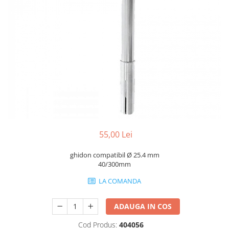
Portbagaje
Jante
Reflectorizante
Lanturi
Roti ajutatoare
Manete schimbator
Sonerii
Mansoane & Ghidoline
Stickere
Pedale
Suporturi auto
Pinioane
Pipe
Roti
Rulmenti
55,00 Lei
Saboti si placute
ghidon compatibil Ø 25.4 mm
Schimbatoare fata
40/300mm
Schimbatoare si accesorii
LA COMANDA
Sei
ADAUGA IN COS
Tije
Cod Produs:
404056