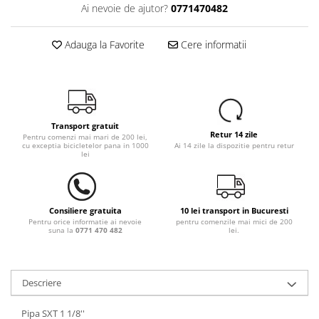
Ai nevoie de ajutor?
0771470482
Adauga la Favorite
Cere informatii
Transport gratuit
Retur 14 zile
Pentru comenzi mai mari de 200 lei,
cu exceptia bicicletelor pana in 1000
Ai 14 zile la dispozitie pentru retur
lei
Consiliere gratuita
10 lei transport in Bucuresti
Pentru orice informatie ai nevoie
pentru comenzile mai mici de 200
suna la
0771 470 482
lei.
Descriere
Pipa SXT 1 1/8''