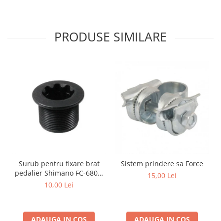
PRODUSE SIMILARE
Surub pentru fixare brat
Sistem prindere sa Force
pedalier Shimano FC-6800,
15,00 Lei
M20
10,00 Lei
ADAUGA IN COS
ADAUGA IN COS