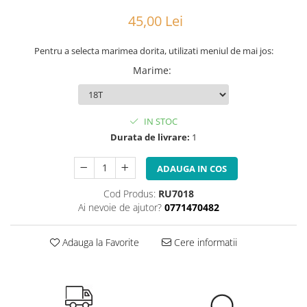
Portbagaje
Jante
45,00 Lei
Reflectorizante
Lanturi
Roti ajutatoare
Manete schimbator
Pentru a selecta marimea dorita, utilizati meniul de mai jos:
Sonerii
Mansoane & Ghidoline
Marime
:
Stickere
Pedale
Suporturi auto
Pinioane
IN STOC
Pipe
Durata de livrare:
1
Roti
ADAUGA IN COS
Rulmenti
Saboti si placute
Cod Produs:
RU7018
Ai nevoie de ajutor?
0771470482
Schimbatoare fata
Schimbatoare si accesorii
Adauga la Favorite
Cere informatii
Sei
Tije