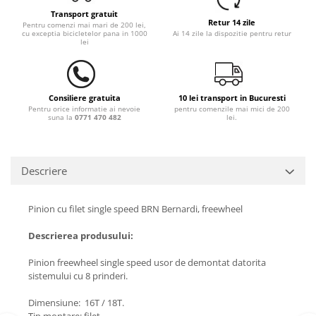
Transport gratuit
Retur 14 zile
Pentru comenzi mai mari de 200 lei,
cu exceptia bicicletelor pana in 1000
Ai 14 zile la dispozitie pentru retur
lei
Consiliere gratuita
10 lei transport in Bucuresti
Pentru orice informatie ai nevoie
pentru comenzile mai mici de 200
suna la
0771 470 482
lei.
Descriere
Pinion cu filet single speed BRN Bernardi, freewheel
Descrierea produsului:
Pinion freewheel single speed usor de demontat datorita
sistemului cu 8 prinderi.
Dimensiune: 16T / 18T.