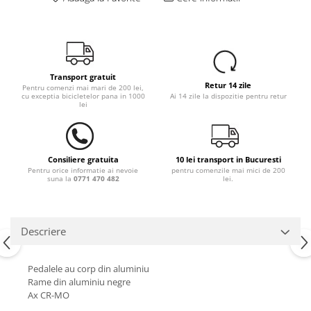
Transport gratuit
Retur 14 zile
Pentru comenzi mai mari de 200 lei,
cu exceptia bicicletelor pana in 1000
Ai 14 zile la dispozitie pentru retur
lei
Consiliere gratuita
10 lei transport in Bucuresti
Pentru orice informatie ai nevoie
pentru comenzile mai mici de 200
suna la
0771 470 482
lei.
Descriere
Pedalele au corp din aluminiu
Rame din aluminiu negre
Ax CR-MO