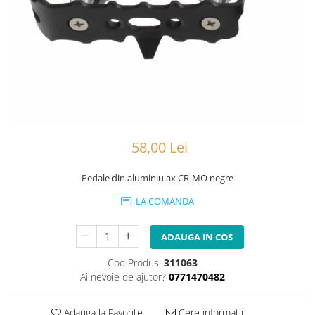
Portbagaje
Jante
Reflectorizante
Lanturi
Roti ajutatoare
Manete schimbator
Sonerii
Mansoane & Ghidoline
Stickere
Pedale
Suporturi auto
Pinioane
Pipe
58,00 Lei
Roti
Rulmenti
Pedale din aluminiu ax CR-MO negre
Saboti si placute
LA COMANDA
Schimbatoare fata
ADAUGA IN COS
Schimbatoare si accesorii
Sei
Cod Produs:
311063
Ai nevoie de ajutor?
0771470482
Tije
Adauga la Favorite
Cere informatii