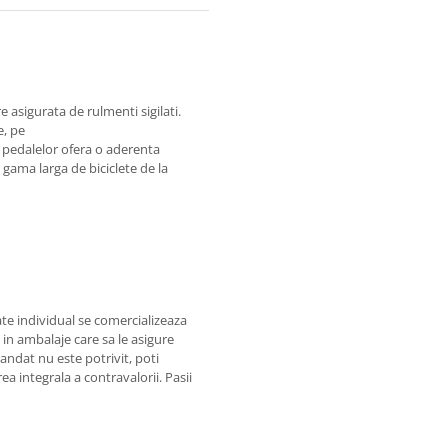
e asigurata de rulmenti sigilati.
e, pe
l pedalelor ofera o aderenta
 gama larga de biciclete de la
te individual se comercializeaza
a in ambalaje care sa le asigure
ndat nu este potrivit, poti
a integrala a contravalorii. Pasii