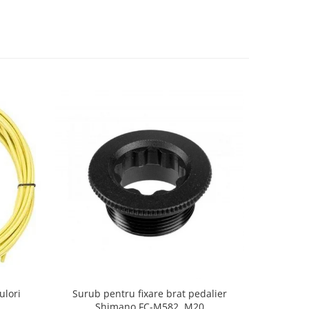
ulori
Surub pentru fixare brat pedalier
Camasa 
Shimano FC-M582, M20