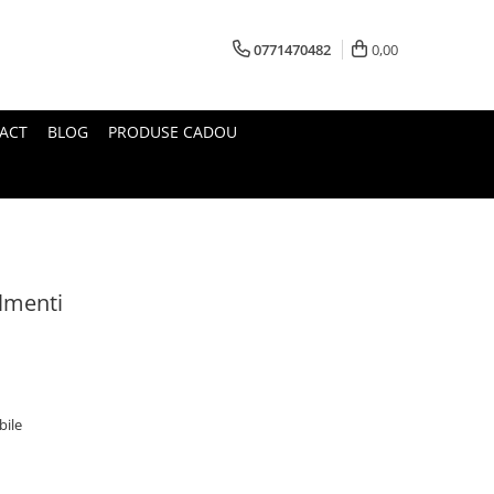
0771470482
0,00
ACT
BLOG
PRODUSE CADOU
lmenti
bile