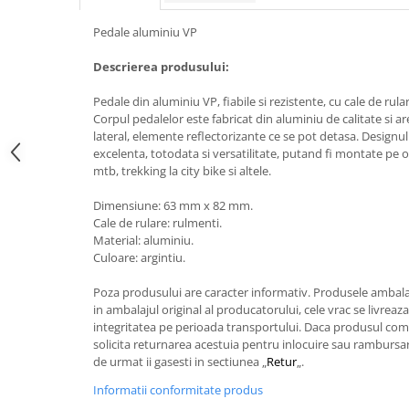
Pedale aluminiu VP
Descrierea produsului:
Pedale din aluminiu VP, fiabile si rezistente, cu cale de rular
Corpul pedalelor este fabricat din aluminiu de calitate si ar
lateral, elemente reflectorizante ce se pot detasa. Designu
excelenta, totodata si versatilitate, putand fi montate pe o
mtb, trekking la city bike si altele.
Dimensiune: 63 mm x 82 mm.
Cale de rulare: rulmenti.
Material: aluminiu.
Culoare: argintiu.
Poza produsului are caracter informativ. Produsele ambala
in ambalajul original al producatorului, cele vrac se livreaz
integritatea pe perioada transportului. Daca produsul coma
solicita returnarea acestuia pentru inlocuire sau rambursare
de urmat ii gasesti in sectiunea „
Retur
„.
Informatii conformitate produs