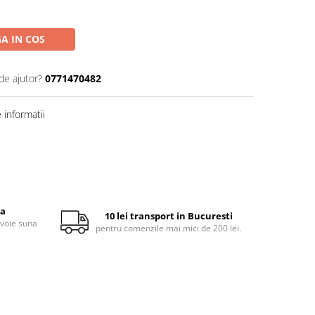
A IN COS
de ajutor?
0771470482
informatii
ta
10 lei transport in Bucuresti
evoie suna
pentru comenzile mai mici de 200 lei.