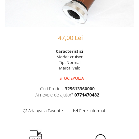
Portbagaje
Jante
Reflectorizante
Lanturi
Roti ajutatoare
Manete schimbator
Sonerii
Mansoane & Ghidoline
47,00 Lei
Stickere
Pedale
Suporturi auto
Pinioane
Caracteristici
Model:
cruiser
Pipe
Tip:
Normal
Roti
Marca:
Velo
Rulmenti
STOC EPUIZAT
Saboti si placute
Cod Produs:
325613360000
Ai nevoie de ajutor?
0771470482
Schimbatoare fata
Schimbatoare si accesorii
Adauga la Favorite
Cere informatii
Sei
Tije