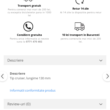
Transport gratuit
Retur 14 zile
Pentru comenzi mai mari de 200 lei,
cu exceptia bicicletelor pana in 1000
Ai 14 zile la dispozitie pentru retur
lei
Consiliere gratuita
10 lei transport in Bucuresti
Pentru orice informatie ai nevoie
pentru comenzile mai mici de 200
suna la
0771 470 482
lei.
Descriere
Descriere
Tip cruiser, lungime 130 mm
Informatii conformitate produs
Review-uri
(0)