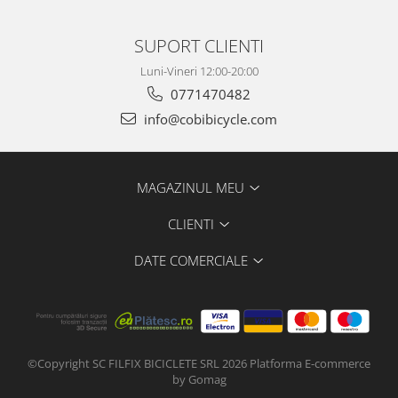
SUPORT CLIENTI
Luni-Vineri 12:00-20:00
0771470482
info@cobibicycle.com
MAGAZINUL MEU
CLIENTI
DATE COMERCIALE
©Copyright SC FILFIX BICICLETE SRL 2026
Platforma E-commerce
by Gomag