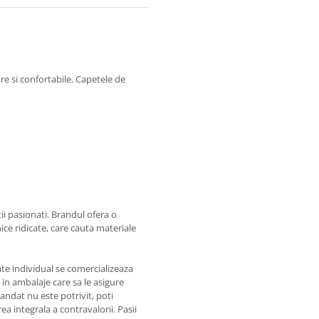
si confortabile. Capetele de
i pasionati. Brandul ofera o
ce ridicate, care cauta materiale
te individual se comercializeaza
a in ambalaje care sa le asigure
ndat nu este potrivit, poti
a integrala a contravalorii. Pasii