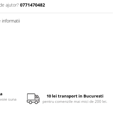
de ajutor?
0771470482
informatii
ta
10 lei transport in Bucuresti
evoie suna
pentru comenzile mai mici de 200 lei.