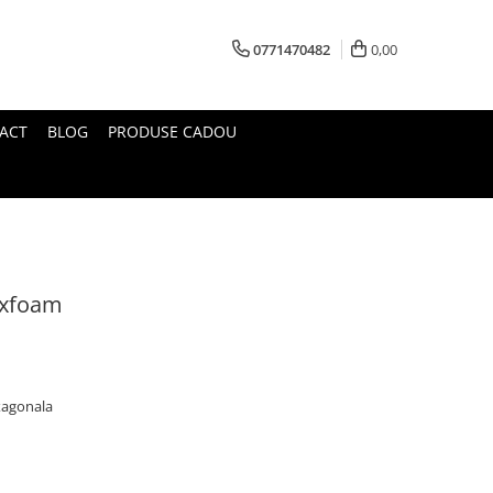
0771470482
0,00
ACT
BLOG
PRODUSE CADOU
xfoam
xagonala