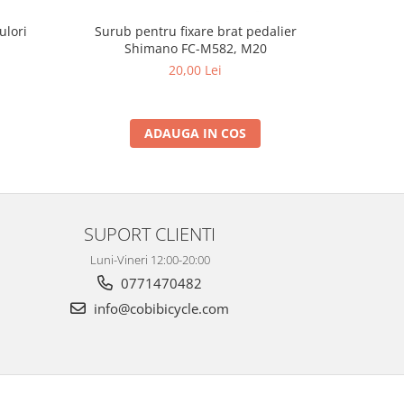
ulori
Surub pentru fixare brat pedalier
Camasa 
Shimano FC-M582, M20
20,00 Lei
ADAUGA IN COS
SUPORT CLIENTI
Luni-Vineri 12:00-20:00
0771470482
info@cobibicycle.com