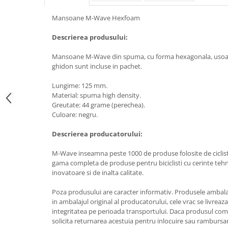
Mansoane M-Wave Hexfoam
Descrierea produsului:
Mansoane M-Wave din spuma, cu forma hexagonala, usoare 
ghidon sunt incluse in pachet.
Lungime: 125 mm.
Material: spuma high density.
Greutate: 44 grame (perechea).
Culoare: negru.
Descrierea producatorului:
M-Wave inseamna peste 1000 de produse folosite de ciclisti
gama completa de produse pentru biciclisti cu cerinte tehni
inovatoare si de inalta calitate.
Poza produsului are caracter informativ. Produsele ambala
in ambalajul original al producatorului, cele vrac se livreaz
integritatea pe perioada transportului. Daca produsul coma
solicita returnarea acestuia pentru inlocuire sau rambursare