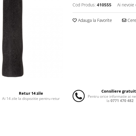
Cod Produs:
410555
Ai nevoie 
Adauga la Favorite
Cere 
Consiliere gratui
Retur 14 zile
Pentru orice informatie ai n
Ai 14 zile la dispozitie pentru retur
la
0771 470 482