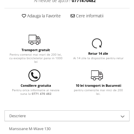
Ai nevoie de ajutor?
0771470482
Adauga la Favorite
Cere informatii
Transport gratuit
Retur 14 zile
Pentru comenzi mai mari de 200 lei,
cu exceptia bicicletelor pana in 1000
Ai 14 zile la dispozitie pentru retur
lei
Consiliere gratuita
10 lei transport in Bucuresti
Pentru orice informatie ai nevoie
pentru comenzile mai mici de 200
suna la
0771 470 482
lei.
Descriere
Mansoane M-Wave 130