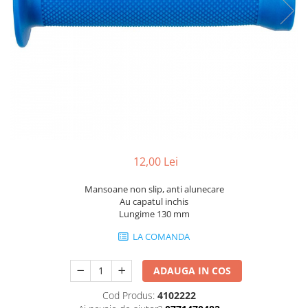
Portbagaje
Jante
Reflectorizante
Lanturi
Roti ajutatoare
Manete schimbator
Sonerii
Mansoane & Ghidoline
Stickere
Pedale
Suporturi auto
Pinioane
Pipe
Roti
12,00 Lei
Rulmenti
Mansoane non slip, anti alunecare
Saboti si placute
Au capatul inchis
Schimbatoare fata
Lungime 130 mm
Schimbatoare si accesorii
LA COMANDA
Sei
ADAUGA IN COS
Tije
Cod Produs:
4102222