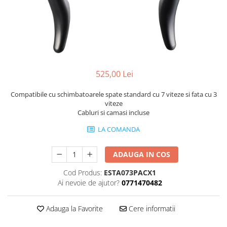
Portbagaje
Jante
Reflectorizante
Lanturi
Roti ajutatoare
Manete schimbator
Sonerii
Mansoane & Ghidoline
Stickere
Pedale
525,00 Lei
Suporturi auto
Pinioane
Pipe
Compatibile cu schimbatoarele spate standard cu 7 viteze si fata cu 3
viteze
Roti
Cabluri si camasi incluse
Rulmenti
LA COMANDA
Saboti si placute
ADAUGA IN COS
Schimbatoare fata
Cod Produs:
ESTA073PACX1
Schimbatoare si accesorii
Ai nevoie de ajutor?
0771470482
Sei
Tije
Adauga la Favorite
Cere informatii