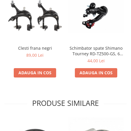
Schimbator spate Shimano
Clesti frana negri
Tourney RD-TZ500-GS, 6
89,00 Lei
viteze (prindere directa)
44,00 Lei
ADAUGA IN COS
ADAUGA IN COS
PRODUSE SIMILARE