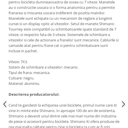
pentru bicicleta dumneavoastra de sosea cu 7 viteze. Manetele
au o constructie usoara si o forma anatomica pentru a permite
franarea si miscarea usoara indiferent de pozitia mainilor.
Manetele sunt echipate cu un mecanism de reglare a lungimii
cursei si un display optic al vitezelor. Setul de manete Shimano
Tourney este compatibil cu schimbatoarele spate standard de 7
viteze, si respectiv fata de 3 viteze. Sistemele de schimbare a
vitezelor si cele de actionare a franelor sunt mecanice. Cablurile si
camasile atat pentru frane cat si pentru schimbatoare sunt
incluse in pachet.
Viteze: 7X3.
Sistem de schimbare a vitezelor: mecanic.
Tipul de frana: mecanica.
Culoare: negru.
Material: aluminiu.
Descrierea producatorului:
Cand te gandesti la echiparea unei biciclete, primul nume care iti
vine in minte este Shimano. In aproape 100 de ani de existenta,
Shimano a devenit unul dintre cele mai mari nume din industria
de piese si accesorii pentru biciclete. Shimano iti ofera produse de
cea mai inalta calitate pentru tine si bicicleta ta cum ar fi roti,