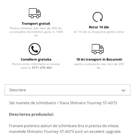
Transport gratuit
Retur 14 zile
Pentru comenzi mai mari de 200 lei,
cu exceptia bicicletelor pana in 1000
Ai 14 zile la dispozitie pentru retur
lei
Consiliere gratuita
10 lei transport in Bucuresti
Pentru orice informatie ai nevoie
pentru comenzile mai mici de 200
suna la
0771 470 482
lei.
Descriere
Set manete de schimbator / frana Shimano Tourney ST-A073
Descrierea produsului:
Franare putenica alaturi de schimbare lina si precisa de viteze,
manetele Shimano Tourney ST-A073 sunt un excelent upgrade