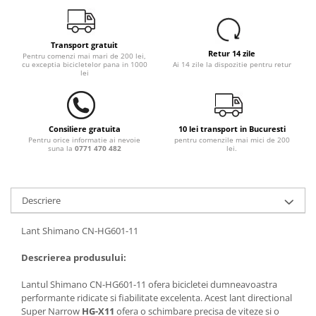
Transport gratuit
Retur 14 zile
Pentru comenzi mai mari de 200 lei,
cu exceptia bicicletelor pana in 1000
Ai 14 zile la dispozitie pentru retur
lei
Consiliere gratuita
10 lei transport in Bucuresti
Pentru orice informatie ai nevoie
pentru comenzile mai mici de 200
suna la
0771 470 482
lei.
Descriere
Lant Shimano CN-HG601-11
Descrierea produsului:
Lantul Shimano CN-HG601-11 ofera bicicletei dumneavoastra
performante ridicate si fiabilitate excelenta. Acest lant directional
Super Narrow
HG-X11
ofera o schimbare precisa de viteze si o