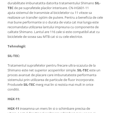
durabilitate imbunatatita datorita tratamentului Shimano
SIL-
TEC
de pe suprafetele placilor interioare. CN-HG601-11
ajuta sistemul de transmisie al bicicletelor cu 11 viteze sa
realizeze un transfer optim de putere. Pentru a beneficia de cele
mai bune performante si o durata de viata cat mai lunga este
recomandata utilizarea lantului impreuna cu componente de
calitate Shimano. Lantul are 116 zale si este compatibil atat cu
bicicletele de sosea sau MTB cat si cu cele electrice.
Tehnologii:
SIL-TEC:
Tratamentul suprafetelor pentru frecare ultra-scazuta de la
Shimano este net superior acoperirilor simple.
SIL-TEC
este un
proces avansat de placare care imbunatateste performanta
sistemului prin utilizarea de particule de fluor incorporate.
Produsele
SIL-TEC
merg mai lin si rezista mai mult in orice
conditii.
HGX-11:
HGX-11
inseamna un mers lin si o schimbare precisa de