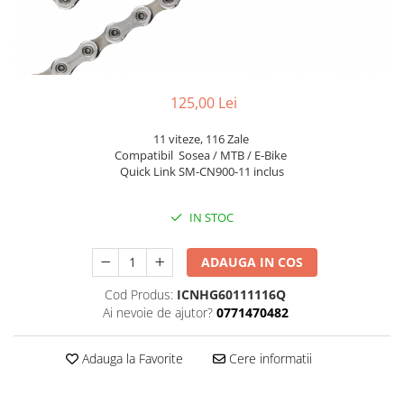
Portbagaje
Jante
Reflectorizante
Lanturi
Roti ajutatoare
Manete schimbator
Sonerii
Mansoane & Ghidoline
125,00 Lei
Stickere
Pedale
11 viteze, 116 Zale
Suporturi auto
Pinioane
Compatibil Sosea / MTB / E-Bike
Pipe
Quick Link SM-CN900-11 inclus
Roti
IN STOC
Rulmenti
Saboti si placute
ADAUGA IN COS
Schimbatoare fata
Cod Produs:
ICNHG60111116Q
Schimbatoare si accesorii
Ai nevoie de ajutor?
0771470482
Sei
Adauga la Favorite
Cere informatii
Tije