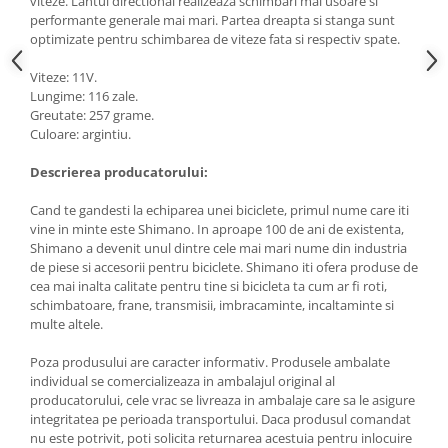
viteze. Lantul directional realizeaza schimbari mai usoare si
performante generale mai mari. Partea dreapta si stanga sunt
optimizate pentru schimbarea de viteze fata si respectiv spate.
Viteze: 11V.
Lungime: 116 zale.
Greutate: 257 grame.
Culoare: argintiu.
Descrierea producatorului:
Cand te gandesti la echiparea unei biciclete, primul nume care iti
vine in minte este Shimano. In aproape 100 de ani de existenta,
Shimano a devenit unul dintre cele mai mari nume din industria
de piese si accesorii pentru biciclete. Shimano iti ofera produse de
cea mai inalta calitate pentru tine si bicicleta ta cum ar fi roti,
schimbatoare, frane, transmisii, imbracaminte, incaltaminte si
multe altele.
Poza produsului are caracter informativ. Produsele ambalate
individual se comercializeaza in ambalajul original al
producatorului, cele vrac se livreaza in ambalaje care sa le asigure
integritatea pe perioada transportului. Daca produsul comandat
nu este potrivit, poti solicita returnarea acestuia pentru inlocuire