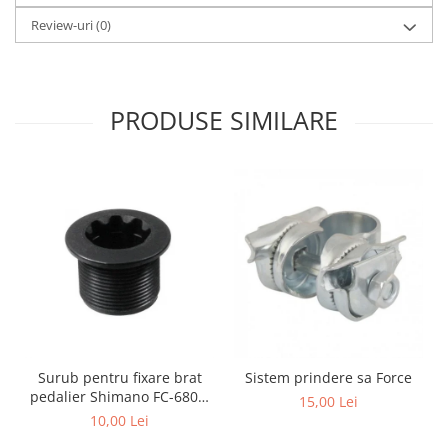
Review-uri
(0)
PRODUSE SIMILARE
Surub pentru fixare brat
Sistem prindere sa Force
pedalier Shimano FC-6800,
15,00 Lei
M20
10,00 Lei