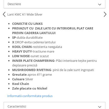
Descriere
Lant KMC K1 Wide Silver
CONECTIE CU LINKS
PREVAZUT CU ZALE LATE CU INTERIORUL PLAT CARE
PREVIN CADEREA LANTULUI
SP
-dubla durabilitate
X
DROP-evita caderea lantului
KOOL CHAIN
-rezistenta neegalata
HEAVY DUTY
-tractiune mare
LOW NOISE
-sunet scazut
INNER PLATE CHAMFERING-
Plăci interioare teșite pentru
deplasare precisă
MUSHROOMED RIVETING
- pinii de la zale sunt ingropati
Greutate
aprox 411 grame
Culoare
Silver
Kool Chain
Zale placate cu Nickel
Informatii conformitate produs
Caracteristici