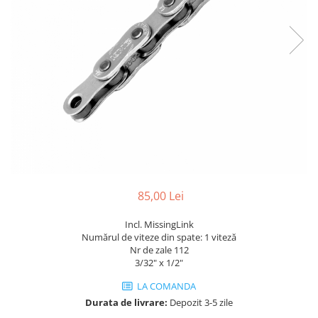
Portbagaje
Jante
Reflectorizante
Lanturi
Roti ajutatoare
Manete schimbator
Sonerii
Mansoane & Ghidoline
Stickere
Pedale
Suporturi auto
Pinioane
Pipe
Roti
Rulmenti
85,00 Lei
Saboti si placute
Schimbatoare fata
Incl. MissingLink
Numărul de viteze din spate: 1 viteză
Schimbatoare si accesorii
Nr de zale 112
3/32" x 1/2"
Sei
Tije
LA COMANDA
Durata de livrare:
Depozit 3-5 zile