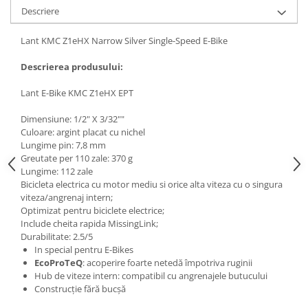
Descriere
Lant KMC Z1eHX Narrow Silver Single-Speed E-Bike
Descrierea produsului:
Lant E-Bike KMC Z1eHX EPT
Dimensiune: 1/2" X 3/32""
Culoare: argint placat cu nichel
Lungime pin: 7,8 mm
Greutate per 110 zale: 370 g
Lungime: 112 zale
Bicicleta electrica cu motor mediu si orice alta viteza cu o singura
viteza/angrenaj intern;
Optimizat pentru biciclete electrice;
Include cheita rapida MissingLink;
Durabilitate: 2.5/5
In special pentru E-Bikes
EcoProTeQ
: acoperire foarte netedă împotriva ruginii
Hub de viteze intern: compatibil cu angrenajele butucului
Construcție fără bucșă