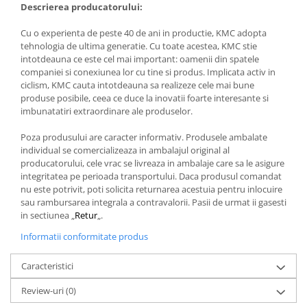
Descrierea producatorului:
Cu o experienta de peste 40 de ani in productie, KMC adopta
tehnologia de ultima generatie. Cu toate acestea, KMC stie
intotdeauna ce este cel mai important: oamenii din spatele
companiei si conexiunea lor cu tine si produs. Implicata activ in
ciclism, KMC cauta intotdeauna sa realizeze cele mai bune
produse posibile, ceea ce duce la inovatii foarte interesante si
imbunatatiri extraordinare ale produselor.
Poza produsului are caracter informativ. Produsele ambalate
individual se comercializeaza in ambalajul original al
producatorului, cele vrac se livreaza in ambalaje care sa le asigure
integritatea pe perioada transportului. Daca produsul comandat
nu este potrivit, poti solicita returnarea acestuia pentru inlocuire
sau rambursarea integrala a contravalorii. Pasii de urmat ii gasesti
in sectiunea „
Retur
„.
Informatii conformitate produs
Caracteristici
Review-uri
(0)