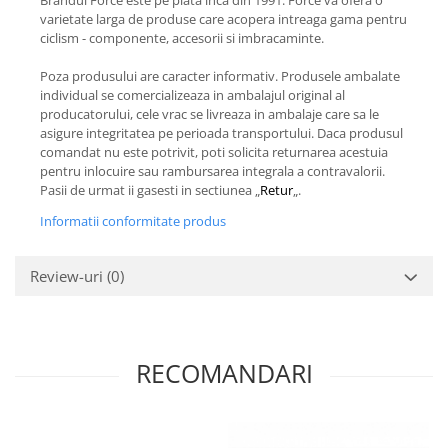
Brandul Force este pe piata inca din 1991. Force va ofera o
varietate larga de produse care acopera intreaga gama pentru
ciclism - componente, accesorii si imbracaminte.
Poza produsului are caracter informativ. Produsele ambalate
individual se comercializeaza in ambalajul original al
producatorului, cele vrac se livreaza in ambalaje care sa le
asigure integritatea pe perioada transportului. Daca produsul
comandat nu este potrivit, poti solicita returnarea acestuia
pentru inlocuire sau rambursarea integrala a contravalorii.
Pasii de urmat ii gasesti in sectiunea „
Retur
„.
Informatii conformitate produs
Review-uri
(0)
RECOMANDARI