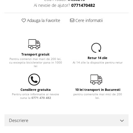
Ai nevoie de ajutor?
0771470482
Adauga la Favorite
Cere informatii
Transport gratuit
Retur 14 zile
Pentru comenzi mai mari de 200 lei,
cu exceptia bicicletelor pana in 1000
Ai 14 zile la dispozitie pentru retur
lei
Consiliere gratuita
10 lei transport in Bucuresti
Pentru orice informatie ai nevoie
pentru comenzile mai mici de 200
suna la
0771 470 482
lei.
Descriere