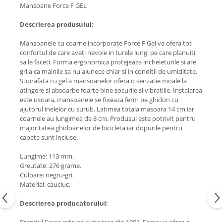
Mansoane Force F GEL
Descrierea produsului:
Mansoanele cu coarne incorporate Force F Gel va ofera tot
confortul de care aveti nevoie in turele lungi pe care planuiti
sa le faceti. Forma ergonomica protejeaza incheieturile si are
grija ca mainile sa nu alunece chiar si in conditii de umiditate.
Suprafata cu gel a mansoanelor ofera o senzatie moale la
atingere si absoarbe foarte bine socurile si vibratiile. Instalarea
este usoara, mansoanele se fixeaza ferm pe ghidon cu
ajutorul inelelor cu surub. Latimea totala masoara 14 cm iar
coarnele au lungimea de 8 cm. Produsul este potrivit pentru
majoritatea ghidoanelor de bicicleta iar dopurile pentru
capete sunt incluse.
Lungime: 113 mm.
Greutate: 276 grame.
Culoare: negru-gri.
Material: cauciuc.
Descrierea producatorului: