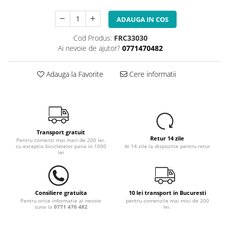
ADAUGA IN COS
Cod Produs:
FRC33030
Ai nevoie de ajutor?
0771470482
Adauga la Favorite
Cere informatii
Transport gratuit
Retur 14 zile
Pentru comenzi mai mari de 200 lei,
cu exceptia bicicletelor pana in 1000
Ai 14 zile la dispozitie pentru retur
lei
Consiliere gratuita
10 lei transport in Bucuresti
Pentru orice informatie ai nevoie
pentru comenzile mai mici de 200
suna la
0771 470 482
lei.