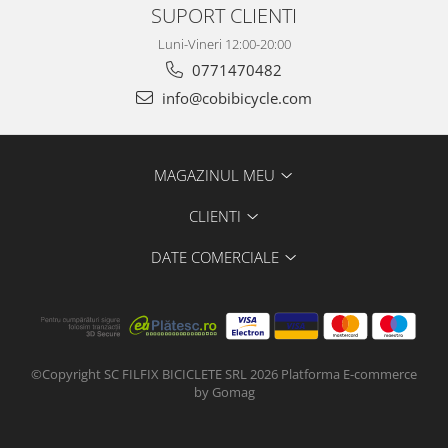
SUPORT CLIENTI
Luni-Vineri 12:00-20:00
0771470482
info@cobibicycle.com
MAGAZINUL MEU
CLIENTI
DATE COMERCIALE
©Copyright SC FILFIX BICICLETE SRL 2026
Platforma E-commerce
by Gomag