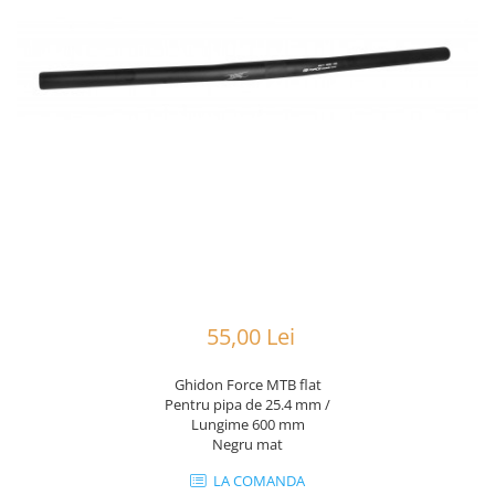
Portbagaje
Jante
Reflectorizante
Lanturi
Roti ajutatoare
Manete schimbator
Sonerii
Mansoane & Ghidoline
Stickere
Pedale
Suporturi auto
Pinioane
Pipe
Roti
Rulmenti
Saboti si placute
55,00 Lei
Schimbatoare fata
Schimbatoare si accesorii
Ghidon Force MTB flat
Pentru pipa de 25.4 mm /
Sei
Lungime 600 mm
Negru mat
Tije
LA COMANDA