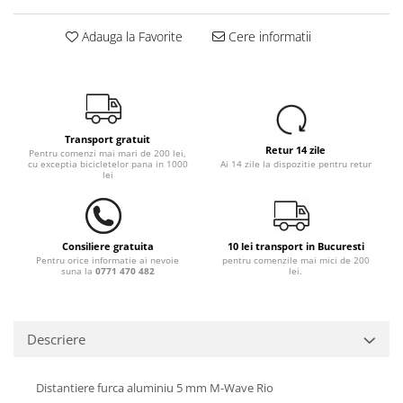
Adauga la Favorite
Cere informatii
Transport gratuit
Retur 14 zile
Pentru comenzi mai mari de 200 lei,
cu exceptia bicicletelor pana in 1000
Ai 14 zile la dispozitie pentru retur
lei
Consiliere gratuita
10 lei transport in Bucuresti
Pentru orice informatie ai nevoie
pentru comenzile mai mici de 200
suna la
0771 470 482
lei.
Descriere
Distantiere furca aluminiu 5 mm M-Wave Rio