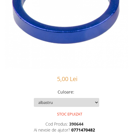
Portbagaje
Jante
Reflectorizante
Lanturi
Roti ajutatoare
Manete schimbator
Sonerii
Mansoane & Ghidoline
Stickere
Pedale
Suporturi auto
Pinioane
Pipe
Roti
Rulmenti
5,00 Lei
Saboti si placute
Culoare
:
Schimbatoare fata
Schimbatoare si accesorii
Sei
STOC EPUIZAT
Tije
Cod Produs:
390644
Ai nevoie de ajutor?
0771470482