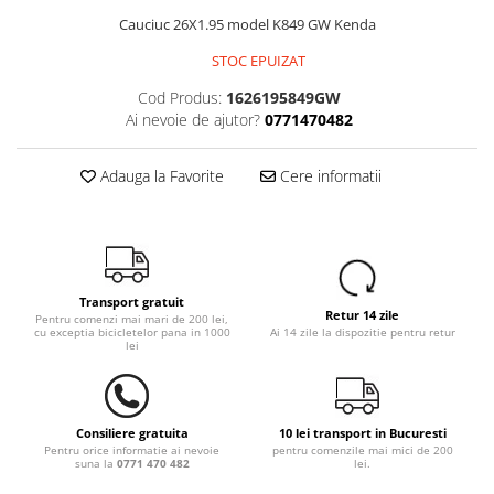
Portbagaje
Jante
Cauciuc 26X1.95 model K849 GW Kenda
Reflectorizante
Lanturi
STOC EPUIZAT
Roti ajutatoare
Manete schimbator
Cod Produs:
1626195849GW
Sonerii
Mansoane & Ghidoline
Ai nevoie de ajutor?
0771470482
Stickere
Pedale
Suporturi auto
Pinioane
Adauga la Favorite
Cere informatii
Pipe
Roti
Rulmenti
Transport gratuit
Saboti si placute
Retur 14 zile
Pentru comenzi mai mari de 200 lei,
cu exceptia bicicletelor pana in 1000
Ai 14 zile la dispozitie pentru retur
Schimbatoare fata
lei
Schimbatoare si accesorii
Sei
Consiliere gratuita
10 lei transport in Bucuresti
Tije
Pentru orice informatie ai nevoie
pentru comenzile mai mici de 200
suna la
0771 470 482
lei.