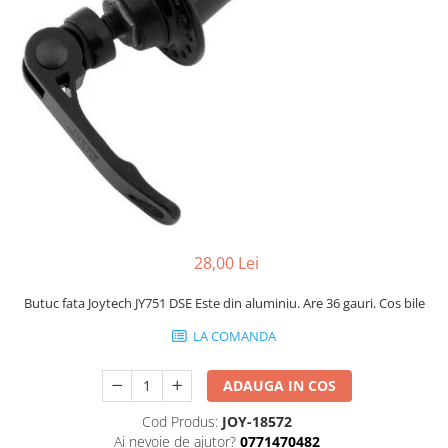
Portbagaje
Jante
Reflectorizante
Lanturi
Roti ajutatoare
Manete schimbator
Sonerii
Mansoane & Ghidoline
Stickere
Pedale
Suporturi auto
Pinioane
Pipe
Roti
Rulmenti
28,00 Lei
Saboti si placute
Butuc fata Joytech JY751 DSE Este din aluminiu. Are 36 gauri. Cos bile
Schimbatoare fata
LA COMANDA
Schimbatoare si accesorii
Sei
ADAUGA IN COS
Tije
Cod Produs:
JOY-18572
Ai nevoie de ajutor?
0771470482