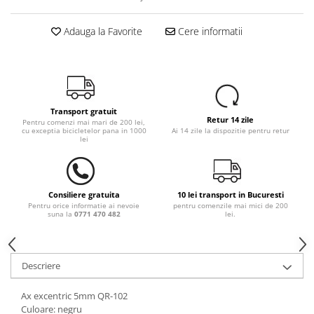
Adauga la Favorite
Cere informatii
Transport gratuit
Retur 14 zile
Pentru comenzi mai mari de 200 lei,
cu exceptia bicicletelor pana in 1000
Ai 14 zile la dispozitie pentru retur
lei
Consiliere gratuita
10 lei transport in Bucuresti
Pentru orice informatie ai nevoie
pentru comenzile mai mici de 200
suna la
0771 470 482
lei.
Descriere
Ax excentric 5mm QR-102
Culoare: negru