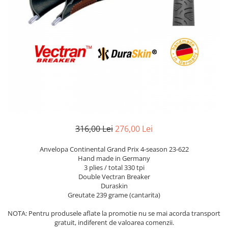
Portbagaje
Jante
Reflectorizante
Lanturi
Roti ajutatoare
Manete schimbator
Sonerii
Mansoane & Ghidoline
Stickere
Pedale
Suporturi auto
Pinioane
Pipe
Roti
Rulmenti
316,00 Lei
276,00 Lei
Saboti si placute
Anvelopa Continental Grand Prix 4-season 23-622
Schimbatoare fata
Hand made in Germany
3 plies / total 330 tpi
Schimbatoare si accesorii
Double Vectran Breaker
Duraskin
Sei
Greutate 239 grame (cantarita)
Tije
NOTA: Pentru produsele aflate la promotie nu se mai acorda transport
gratuit, indiferent de valoarea comenzii.