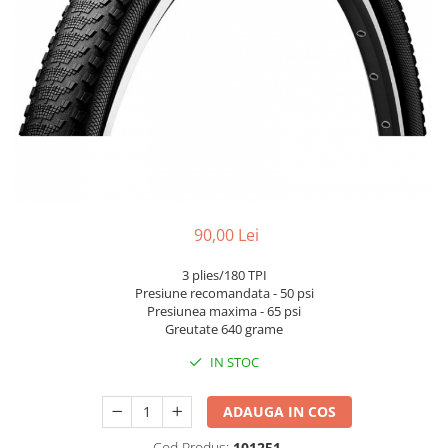
Portbagaje
Jante
Reflectorizante
Lanturi
Roti ajutatoare
Manete schimbator
Sonerii
Mansoane & Ghidoline
Stickere
Pedale
Suporturi auto
Pinioane
Pipe
Roti
90,00 Lei
Rulmenti
3 plies/180 TPI
Saboti si placute
Presiune recomandata - 50 psi
Schimbatoare fata
Presiunea maxima - 65 psi
Greutate 640 grame
Schimbatoare si accesorii
IN STOC
Sei
Tije
ADAUGA IN COS
Cod Produs:
101251