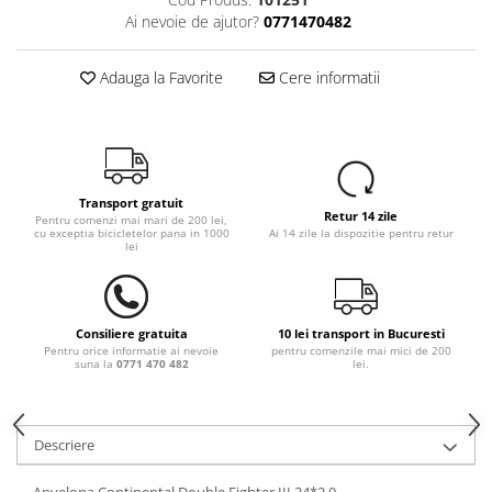
Ai nevoie de ajutor?
0771470482
Adauga la Favorite
Cere informatii
Transport gratuit
Retur 14 zile
Pentru comenzi mai mari de 200 lei,
cu exceptia bicicletelor pana in 1000
Ai 14 zile la dispozitie pentru retur
lei
Consiliere gratuita
10 lei transport in Bucuresti
Pentru orice informatie ai nevoie
pentru comenzile mai mici de 200
suna la
0771 470 482
lei.
Descriere
Anvelopa Continental Double Fighter III 24*2.0