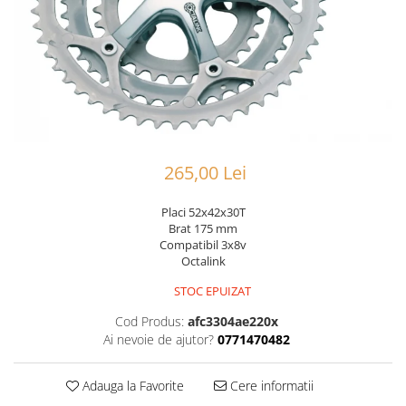
Portbagaje
Jante
Reflectorizante
Lanturi
Roti ajutatoare
Manete schimbator
Sonerii
Mansoane & Ghidoline
Stickere
Pedale
Suporturi auto
Pinioane
Pipe
265,00 Lei
Roti
Placi 52x42x30T
Rulmenti
Brat 175 mm
Compatibil 3x8v
Saboti si placute
Octalink
Schimbatoare fata
STOC EPUIZAT
Schimbatoare si accesorii
Cod Produs:
afc3304ae220x
Sei
Ai nevoie de ajutor?
0771470482
Tije
Adauga la Favorite
Cere informatii