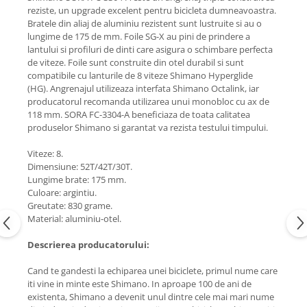
reziste, un upgrade excelent pentru bicicleta dumneavoastra.
Bratele din aliaj de aluminiu rezistent sunt lustruite si au o
lungime de 175 de mm. Foile SG-X au pini de prindere a
lantului si profiluri de dinti care asigura o schimbare perfecta
de viteze. Foile sunt construite din otel durabil si sunt
compatibile cu lanturile de 8 viteze Shimano Hyperglide
(HG). Angrenajul utilizeaza interfata Shimano Octalink, iar
producatorul recomanda utilizarea unui monobloc cu ax de
118 mm. SORA FC-3304-A beneficiaza de toata calitatea
produselor Shimano si garantat va rezista testului timpului.
Viteze: 8.
Dimensiune: 52T/42T/30T.
Lungime brate: 175 mm.
Culoare: argintiu.
Greutate: 830 grame.
Material: aluminiu-otel.
Descrierea producatorului:
Cand te gandesti la echiparea unei biciclete, primul nume care
iti vine in minte este Shimano. In aproape 100 de ani de
existenta, Shimano a devenit unul dintre cele mai mari nume