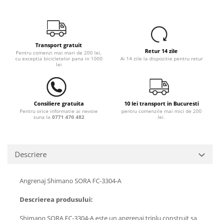
Transport gratuit
Retur 14 zile
Pentru comenzi mai mari de 200 lei,
cu exceptia bicicletelor pana in 1000
Ai 14 zile la dispozitie pentru retur
lei
Consiliere gratuita
10 lei transport in Bucuresti
Pentru orice informatie ai nevoie
pentru comenzile mai mici de 200
suna la
0771 470 482
lei.
Descriere
Angrenaj Shimano SORA FC-3304-A
Descrierea produsului:
Shimano SORA FC-3304-A este un angrenaj triplu construit sa