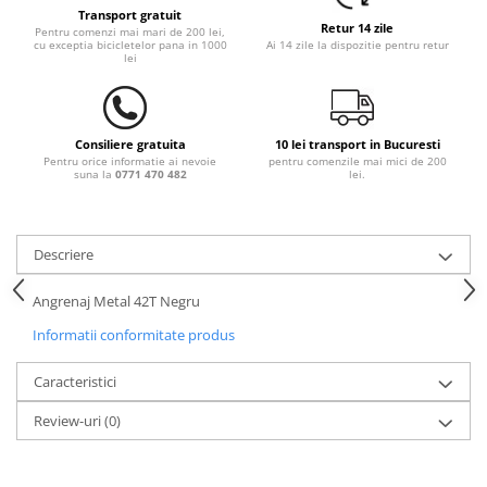
Transport gratuit
Retur 14 zile
Pentru comenzi mai mari de 200 lei,
cu exceptia bicicletelor pana in 1000
Ai 14 zile la dispozitie pentru retur
lei
Consiliere gratuita
10 lei transport in Bucuresti
Pentru orice informatie ai nevoie
pentru comenzile mai mici de 200
suna la
0771 470 482
lei.
Descriere
Angrenaj Metal 42T Negru
Informatii conformitate produs
Caracteristici
Review-uri
(0)