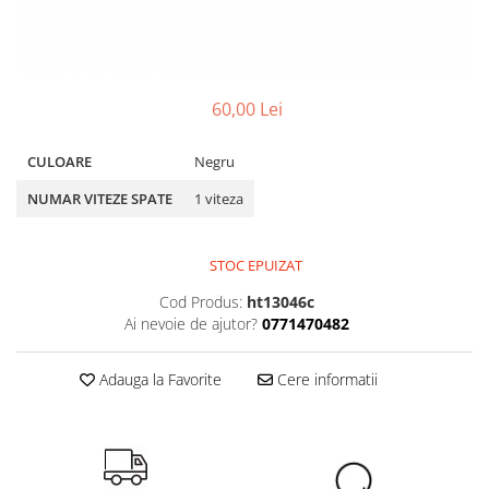
Portbagaje
Jante
Reflectorizante
Lanturi
Roti ajutatoare
Manete schimbator
Sonerii
Mansoane & Ghidoline
60,00 Lei
Stickere
Pedale
CULOARE
Negru
Suporturi auto
Pinioane
NUMAR VITEZE SPATE
1 viteza
Pipe
Roti
STOC EPUIZAT
Rulmenti
Cod Produs:
ht13046c
Saboti si placute
Ai nevoie de ajutor?
0771470482
Schimbatoare fata
Schimbatoare si accesorii
Adauga la Favorite
Cere informatii
Sei
Tije