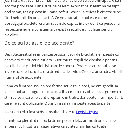
jos, si si-a dat seama ca masina care circula pe strada principala o sa-i
acorde prioritate. Pana si dupa ce i-am explicat ce inseamna de fapt
acel semn, tot a plecat injurand soferul care “i-a stricat bicicleta” si pe
“toti nebunii din orasul asta”. Ce ne-a socat pe noi este ca pe
porbagajul bicicletei era un scaun de copil… Era evident ca persoana
respectiva nu era constienta ca exista reguli de circulatie pentru
biciclisti.
De ce au loc astfel de accidente?
Desi Bucurestiul se impanzeste usor, usor de biciclisti, ne lipseste cu
desavarsire educatia rutiera. Sunt multe reguli de circulatie pentru
biciclisti, dar putini biciclisti care le cunosc. Poate ca ar trebui sa se
invete aceste lucruri la ora de educatie civica. Cred ca ar scadea vizibil
numarul de accidente.
Pana va fi introdusa in vreo forma sau alta in scoli, ne-am gandit sa
facem noi un infografic pe care sa il sharuim cu voi sa ne asiguram ca
stim cu totii care ne sunt drepturile in trafic, dar poate mai important,
care ne sunt obligatiile. Obisnuim sa sarim peste aceasta parte.
Acest articol a fost scris consultand site-ul
LegislatieJust
.
Inainte sa plecati din nou la drum pe bicicleta, aruncati un ochi pe
infograficul nostru si asigurati-va ca sunteti familiar cu toate