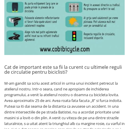
Cat de important este sa fii la curent cu ultimele reguli
de circulatie pentru biciclisti?
M-am gandit sa scriu acest articol in urma unui incident petrecut la
atelierul nostru. Intr-o seara, cand ne apropiam de inchiderea
programului, a venit la atelierul nostru o doamna cu bicicleta lovita.
Avea aproximativ 25 de ani. Avea roata fata facuta „8” si furca indoita.
Puteai sa iti dai seama de la distanta ca avusese un accident. In una
dintre intersectiile de pe strada Batistei, nu a acordat prioritate unei
masini si a lovit-o din plin. A venit cu viteza de pe una dintre strazile
laturalnice, s-a uitat atent la triunghiul alb cu margine rosie, cu varful in