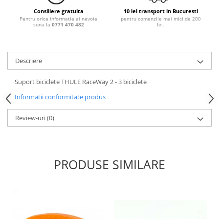
Consiliere gratuita
10 lei transport in Bucuresti
Pentru orice informatie ai nevoie
pentru comenzile mai mici de 200
suna la
0771 470 482
lei.
Descriere
Suport biciclete THULE RaceWay 2 - 3 biciclete
Informatii conformitate produs
Review-uri
(0)
PRODUSE SIMILARE