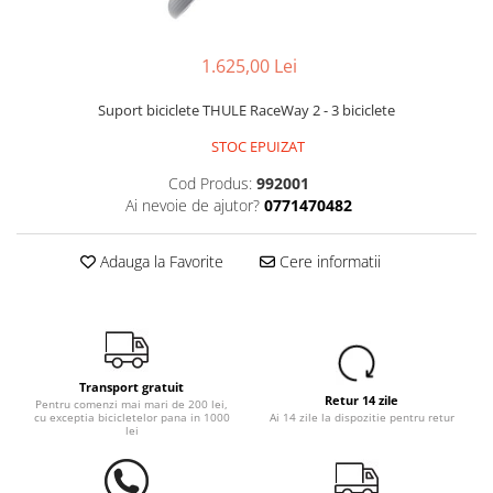
Portbagaje
Jante
Reflectorizante
Lanturi
1.625,00 Lei
Roti ajutatoare
Manete schimbator
Sonerii
Mansoane & Ghidoline
Suport biciclete THULE RaceWay 2 - 3 biciclete
Stickere
Pedale
STOC EPUIZAT
Suporturi auto
Pinioane
Cod Produs:
992001
Pipe
Ai nevoie de ajutor?
0771470482
Roti
Adauga la Favorite
Cere informatii
Rulmenti
Saboti si placute
Schimbatoare fata
Schimbatoare si accesorii
Transport gratuit
Retur 14 zile
Pentru comenzi mai mari de 200 lei,
Sei
cu exceptia bicicletelor pana in 1000
Ai 14 zile la dispozitie pentru retur
lei
Tije