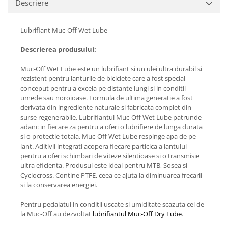
Descriere
Lubrifiant Muc-Off Wet Lube
Descrierea produsului:
Muc-Off Wet Lube este un lubrifiant si un ulei ultra durabil si
rezistent pentru lanturile de biciclete care a fost special
conceput pentru a excela pe distante lungi si in conditii
umede sau noroioase. Formula de ultima generatie a fost
derivata din ingrediente naturale si fabricata complet din
surse regenerabile. Lubrifiantul Muc-Off Wet Lube patrunde
adanc in fiecare za pentru a oferi o lubrifiere de lunga durata
si o protectie totala. Muc-Off Wet Lube respinge apa de pe
lant. Aditivii integrati acopera fiecare particica a lantului
pentru a oferi schimbari de viteze silentioase si o transmisie
ultra eficienta. Produsul este ideal pentru MTB, Sosea si
Cyclocross. Contine PTFE, ceea ce ajuta la diminuarea frecarii
si la conservarea energiei.
Pentru pedalatul in conditii uscate si umiditate scazuta cei de
la Muc-Off au dezvoltat
lubrifiantul Muc-Off Dry Lube
.