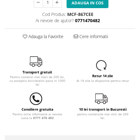
ADAUGA IN COS
Cod Produs:
MCF-867CEE
Ai nevoie de ajutor?
0771470482
Adauga la Favorite
Cere informatii
Transport gratuit
Retur 14 zile
Pentru comenzi mai mari de 200 lei,
cu exceptia bicicletelor pana in 1000
Ai 14 zile la dispozitie pentru retur
lei
Consiliere gratuita
10 lei transport in Bucuresti
Pentru orice informatie ai nevoie
pentru comenzile mai mici de 200
suna la
0771 470 482
lei.