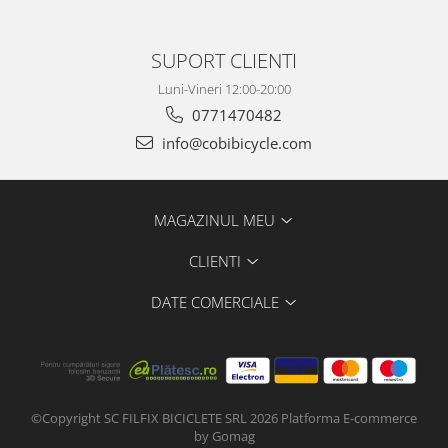
SUPORT CLIENTI
Luni-Vineri 12:00-20:00
0771470482
info@cobibicycle.com
MAGAZINUL MEU
CLIENTI
DATE COMERCIALE
©Copyright SC FILFIX BICICLETE SRL 2026
Platforma E-commerce
by Gomag