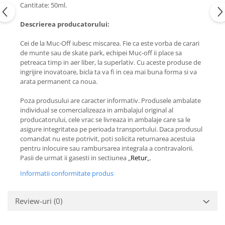
Cantitate: 50ml.
Descrierea producatorului:
Cei de la Muc-Off iubesc miscarea. Fie ca este vorba de carari
de munte sau de skate park, echipei Muc-off ii place sa
petreaca timp in aer liber, la superlativ. Cu aceste produse de
ingrijire inovatoare, bicla ta va fi in cea mai buna forma si va
arata permanent ca noua.
Poza produsului are caracter informativ. Produsele ambalate
individual se comercializeaza in ambalajul original al
producatorului, cele vrac se livreaza in ambalaje care sa le
asigure integritatea pe perioada transportului. Daca produsul
comandat nu este potrivit, poti solicita returnarea acestuia
pentru inlocuire sau rambursarea integrala a contravalorii.
Pasii de urmat ii gasesti in sectiunea „
Retur
„.
Informatii conformitate produs
Review-uri
(0)