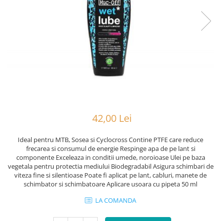
Portbagaje
Jante
Reflectorizante
Lanturi
Roti ajutatoare
Manete schimbator
Sonerii
Mansoane & Ghidoline
Stickere
Pedale
Suporturi auto
Pinioane
Pipe
Roti
42,00 Lei
Rulmenti
Saboti si placute
Ideal pentru MTB, Sosea si Cyclocross Contine PTFE care reduce
frecarea si consumul de energie Respinge apa de pe lant si
Schimbatoare fata
componente Exceleaza in conditii umede, noroioase Ulei pe baza
vegetala pentru protectia mediului Biodegradabil Asigura schimbari de
Schimbatoare si accesorii
viteza fine si silentioase Poate fi aplicat pe lant, cabluri, manete de
Sei
schimbator si schimbatoare Aplicare usoara cu pipeta 50 ml
Tije
LA COMANDA