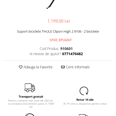
Portbagaje
Jante
Reflectorizante
Lanturi
Roti ajutatoare
Manete schimbator
1.199,00 Lei
Sonerii
Mansoane & Ghidoline
Suport biciclete THULE Clipon High 2 9106 - 2 biciclete
Stickere
Pedale
STOC EPUIZAT
Suporturi auto
Pinioane
Pipe
Cod Produs:
910601
Ai nevoie de ajutor?
0771470482
Roti
Rulmenti
Adauga la Favorite
Cere informatii
Saboti si placute
Schimbatoare fata
Schimbatoare si accesorii
Sei
Transport gratuit
Retur 14 zile
Pentru comenzi mai mari de 200 lei,
cu exceptia bicicletelor pana in 1000
Ai 14 zile la dispozitie pentru retur
Tije
lei