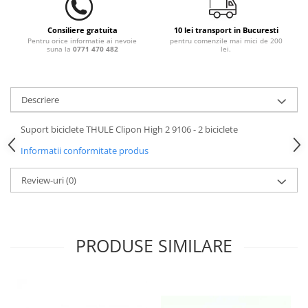
Consiliere gratuita
10 lei transport in Bucuresti
Pentru orice informatie ai nevoie
pentru comenzile mai mici de 200
suna la
0771 470 482
lei.
Descriere
Suport biciclete THULE Clipon High 2 9106 - 2 biciclete
Informatii conformitate produs
Review-uri
(0)
PRODUSE SIMILARE