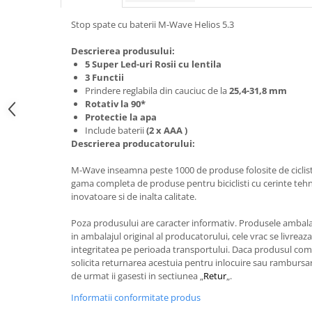
Stop spate cu baterii M-Wave Helios 5.3
Descrierea produsului:
5 Super Led-uri Rosii cu lentila
3 Functii
Prindere reglabila din cauciuc de la
25,4-31,8 mm
Rotativ la 90*
Protectie la apa
Include baterii
(2 x AAA )
Descrierea producatorului:
M-Wave inseamna peste 1000 de produse folosite de ciclisti
gama completa de produse pentru biciclisti cu cerinte tehni
inovatoare si de inalta calitate.
Poza produsului are caracter informativ. Produsele ambala
in ambalajul original al producatorului, cele vrac se livreaz
integritatea pe perioada transportului. Daca produsul coma
solicita returnarea acestuia pentru inlocuire sau rambursare
de urmat ii gasesti in sectiunea „
Retur
„.
Informatii conformitate produs