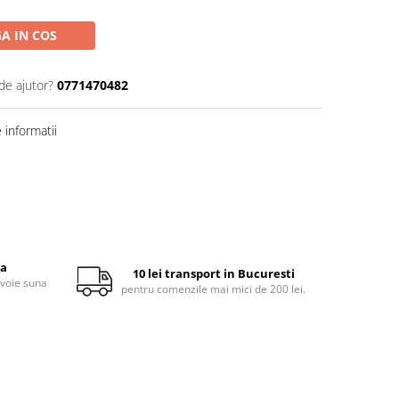
A IN COS
de ajutor?
0771470482
informatii
ta
10 lei transport in Bucuresti
evoie suna
pentru comenzile mai mici de 200 lei.