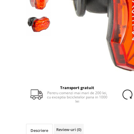
Portbagaje
Jante
Reflectorizante
Lanturi
Roti ajutatoare
Manete schimbator
Sonerii
Mansoane & Ghidoline
Stickere
Pedale
Suporturi auto
Pinioane
Pipe
Roti
Rulmenti
Saboti si placute
Transport gratuit
Schimbatoare fata
Pentru comenzi mai mari de 200 lei,
cu exceptia bicicletelor pana in 1000
lei
Schimbatoare si accesorii
Sei
Tije
Review-uri
(0)
Descriere