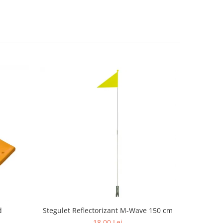
Stegulet Reflectorizant M-Wave 150 cm
d
Set aparat
18,00 Lei