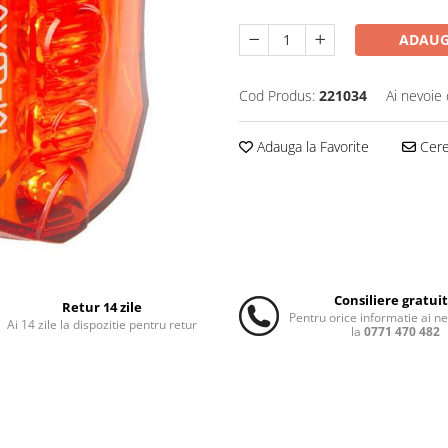
ADAUG
Cod Produs:
221034
Ai nevoie 
Adauga la Favorite
Cere 
Consiliere gratui
Retur 14 zile
Pentru orice informatie ai n
Ai 14 zile la dispozitie pentru retur
la
0771 470 482