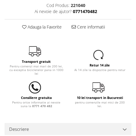
Cod Produs:
221040
Ai nevoie de ajutor?
0771470482
Adauga la Favorite
Cere informatii
Transport gratuit
Retur 14 zile
Pentru comenzi mai mari de 200 lei,
cu exceptia bicicletelor pana in 1000
Ai 14 zile la dispozitie pentru retur
lei
Consiliere gratuita
10 lei transport in Bucuresti
Pentru orice informatie ai nevoie
pentru comenzile mai mici de 200
suna la
0771 470 482
lei.
Descriere