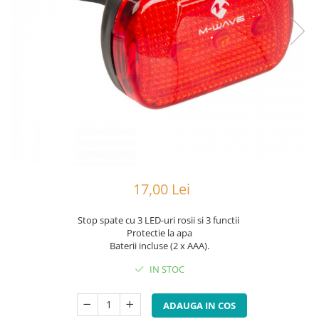
Portbagaje
Jante
Reflectorizante
Lanturi
Roti ajutatoare
Manete schimbator
Sonerii
Mansoane & Ghidoline
Stickere
Pedale
Suporturi auto
Pinioane
Pipe
Roti
Rulmenti
17,00 Lei
Saboti si placute
Stop spate cu 3 LED-uri rosii si 3 functii
Schimbatoare fata
Protectie la apa
Schimbatoare si accesorii
Baterii incluse (2 x AAA).
Sei
IN STOC
Tije
ADAUGA IN COS