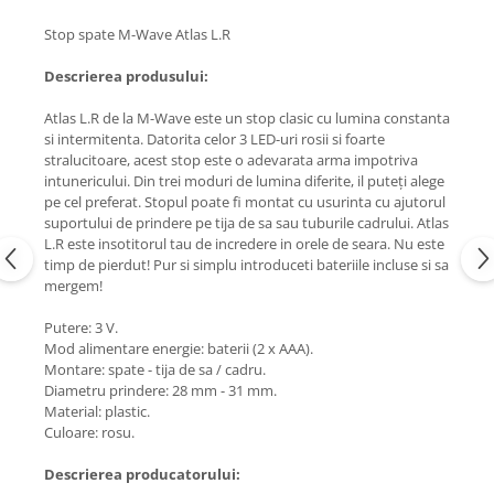
Stop spate M-Wave Atlas L.R
Descrierea produsului:
Atlas L.R de la M-Wave este un stop clasic cu lumina constanta
si intermitenta. Datorita celor 3 LED-uri rosii si foarte
stralucitoare, acest stop este o adevarata arma impotriva
intunericului. Din trei moduri de lumina diferite, il puteți alege
pe cel preferat. Stopul poate fi montat cu usurinta cu ajutorul
suportului de prindere pe tija de sa sau tuburile cadrului. Atlas
L.R este insotitorul tau de incredere in orele de seara. Nu este
timp de pierdut! Pur si simplu introduceti bateriile incluse si sa
mergem!
Putere: 3 V.
Mod alimentare energie: baterii (2 x AAA).
Montare: spate - tija de sa / cadru.
Diametru prindere: 28 mm - 31 mm.
Material: plastic.
Culoare: rosu.
Descrierea producatorului: