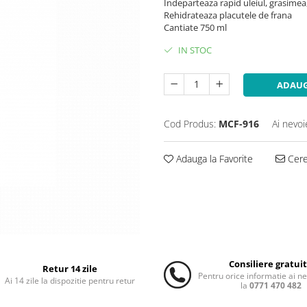
Indeparteaza rapid uleiul, grasimea, 
Rehidrateaza placutele de frana
Cantiate 750 ml
IN STOC
ADAUG
Cod Produs:
MCF-916
Ai nevoi
Adauga la Favorite
Cere 
Consiliere gratui
Retur 14 zile
Pentru orice informatie ai n
Ai 14 zile la dispozitie pentru retur
la
0771 470 482