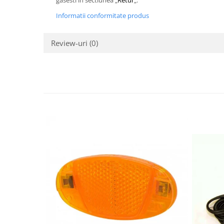
gasesti in sectiunea „
Retur
„.
Informatii conformitate produs
Review-uri
(0)