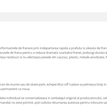
ormantele de franare prin indepartarea rapida a prafului si uleiului de frana
utele de frana pentru a reduce dramatic scartaitul franei, prelungi durata de
asa reziduuri si nu afecteaza piesele din cauciuc, plastic, metale anodizate, 
ari de munte sau de skate park, echipei Muc-off ii place sa petreaca timp in a
ata permanent ca noua.
e individual se comercializeaza in ambalajul original al producatorului, cele
andat nu este potrivit, poti solicita returnarea acestuia pentru inlocuire sau