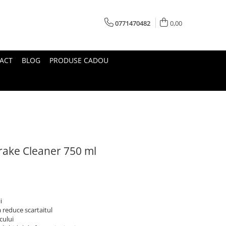
0771470482
0,00
ACT
BLOG
PRODUSE CADOU
rake Cleaner 750 ml
ii
a reduce scartaitul
cului