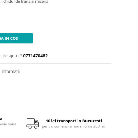
lichidul de frana si mizeria
A IN COS
e de ajutor?
0771470482
informatii
ta
10 lei transport in Bucuresti
evoie suna
pentru comenzile mai mici de 200 lei.