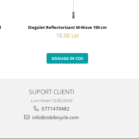
d
Stegulet Reflectorizant M-Wave 150 cm
Set lumini 
18,00 Lei
ADAUGA IN COS
SUPORT CLIENTI
Luni-Vineri 12:00-20:00
0771470482
info@cobibicycle.com