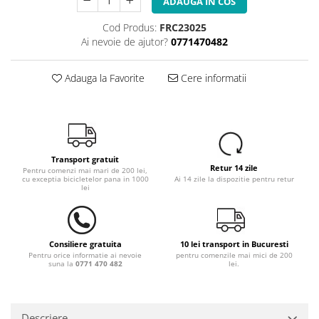
ADAUGA IN COS
Cod Produs:
FRC23025
Ai nevoie de ajutor?
0771470482
Adauga la Favorite
Cere informatii
Transport gratuit
Retur 14 zile
Pentru comenzi mai mari de 200 lei,
cu exceptia bicicletelor pana in 1000
Ai 14 zile la dispozitie pentru retur
lei
Consiliere gratuita
10 lei transport in Bucuresti
Pentru orice informatie ai nevoie
pentru comenzile mai mici de 200
suna la
0771 470 482
lei.
Descriere