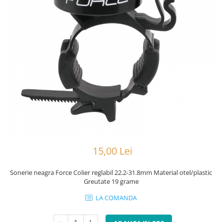
Portbagaje
Jante
Reflectorizante
Lanturi
Roti ajutatoare
Manete schimbator
Sonerii
Mansoane & Ghidoline
Stickere
Pedale
Suporturi auto
Pinioane
Pipe
Roti
Rulmenti
Saboti si placute
15,00 Lei
Schimbatoare fata
Schimbatoare si accesorii
Sonerie neagra Force Colier reglabil 22.2-31.8mm Material otel/plastic
Greutate 19 grame
Sei
LA COMANDA
Tije