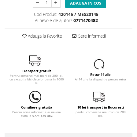
ADAUGA IN COS
Cod Produs:
420145 / MES20145
Ai nevoie de ajutor?
0771470482
Adauga la Favorite
Cere informatii
Transport gratuit
Retur 14 zile
Pentru comenzi mai mari de 200 lei,
cu exceptia bicicletelor pana in 1000
Ai 14 zile la dispozitie pentru retur
lei
Consiliere gratuita
10 lei transport in Bucuresti
Pentru orice informatie ai nevoie
pentru comenzile mai mici de 200
suna la
0771 470 482
lei.