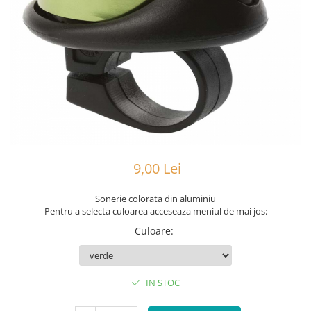
Portbagaje
Jante
Reflectorizante
Lanturi
Roti ajutatoare
Manete schimbator
Sonerii
Mansoane & Ghidoline
Stickere
Pedale
Suporturi auto
Pinioane
Pipe
Roti
9,00 Lei
Rulmenti
Saboti si placute
Sonerie colorata din aluminiu
Pentru a selecta culoarea acceseaza meniul de mai jos:
Schimbatoare fata
Culoare
:
Schimbatoare si accesorii
Sei
Tije
IN STOC