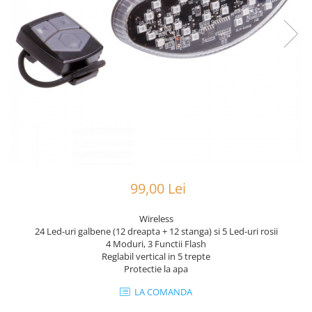
Portbagaje
Jante
Reflectorizante
Lanturi
Roti ajutatoare
Manete schimbator
Sonerii
Mansoane & Ghidoline
Stickere
Pedale
Suporturi auto
Pinioane
Pipe
Roti
Rulmenti
99,00 Lei
Saboti si placute
Schimbatoare fata
Wireless
24 Led-uri galbene (12 dreapta + 12 stanga) si 5 Led-uri rosii
Schimbatoare si accesorii
4 Moduri, 3 Functii Flash
Reglabil vertical in 5 trepte
Sei
Protectie la apa
Tije
LA COMANDA