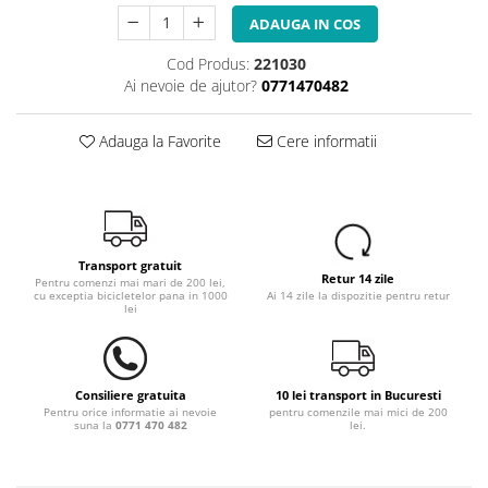
ADAUGA IN COS
Cod Produs:
221030
Ai nevoie de ajutor?
0771470482
Adauga la Favorite
Cere informatii
Transport gratuit
Retur 14 zile
Pentru comenzi mai mari de 200 lei,
cu exceptia bicicletelor pana in 1000
Ai 14 zile la dispozitie pentru retur
lei
Consiliere gratuita
10 lei transport in Bucuresti
Pentru orice informatie ai nevoie
pentru comenzile mai mici de 200
suna la
0771 470 482
lei.