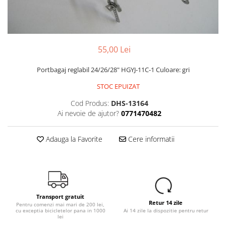
Portbagaje
Jante
Reflectorizante
Lanturi
Roti ajutatoare
Manete schimbator
Sonerii
Mansoane & Ghidoline
55,00 Lei
Stickere
Pedale
Portbagaj reglabil 24/26/28" HGYJ-11C-1 Culoare: gri
Suporturi auto
Pinioane
STOC EPUIZAT
Pipe
Cod Produs:
DHS-13164
Roti
Ai nevoie de ajutor?
0771470482
Rulmenti
Adauga la Favorite
Cere informatii
Saboti si placute
Schimbatoare fata
Schimbatoare si accesorii
Sei
Transport gratuit
Tije
Retur 14 zile
Pentru comenzi mai mari de 200 lei,
cu exceptia bicicletelor pana in 1000
Ai 14 zile la dispozitie pentru retur
lei