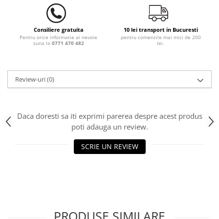
Consiliere gratuita
10 lei transport in Bucuresti
Pentru orice informatie ai nevoie
pentru comenzile mai mici de 200
suna la
0771 470 482
lei.
Review-uri
(0)
Daca doresti sa iti exprimi parerea despre acest produs
poti adauga un review.
SCRIE UN REVIEW
PRODUSE SIMILARE