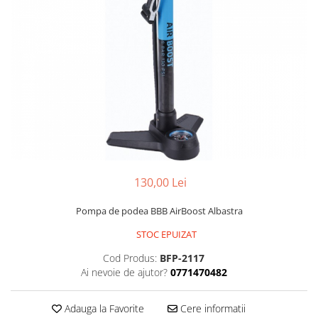
Portbagaje
Jante
Reflectorizante
Lanturi
Roti ajutatoare
Manete schimbator
Sonerii
Mansoane & Ghidoline
Stickere
Pedale
Suporturi auto
Pinioane
Pipe
Roti
Rulmenti
130,00 Lei
Saboti si placute
Pompa de podea BBB AirBoost Albastra
Schimbatoare fata
STOC EPUIZAT
Schimbatoare si accesorii
Cod Produs:
BFP-2117
Sei
Ai nevoie de ajutor?
0771470482
Tije
Adauga la Favorite
Cere informatii