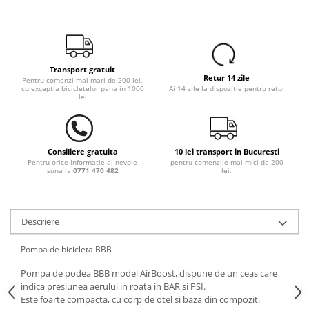
Transport gratuit
Retur 14 zile
Pentru comenzi mai mari de 200 lei,
cu exceptia bicicletelor pana in 1000
Ai 14 zile la dispozitie pentru retur
lei
Consiliere gratuita
10 lei transport in Bucuresti
Pentru orice informatie ai nevoie
pentru comenzile mai mici de 200
suna la
0771 470 482
lei.
Descriere
Pompa de bicicleta BBB
Pompa de podea BBB model AirBoost, dispune de un ceas care
indica presiunea aerului in roata in BAR si PSI.
Este foarte compacta, cu corp de otel si baza din compozit.