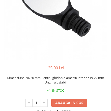
Portbagaje
Jante
Reflectorizante
Lanturi
Roti ajutatoare
Manete schimbator
Sonerii
Mansoane & Ghidoline
Stickere
Pedale
Suporturi auto
Pinioane
Pipe
Roti
Rulmenti
25,00 Lei
Saboti si placute
Schimbatoare fata
Dimensiune 70x50 mm Pentru ghidon diametru interior 19-22 mm
Unghi ajustabil
Schimbatoare si accesorii
IN STOC
Sei
Tije
ADAUGA IN COS