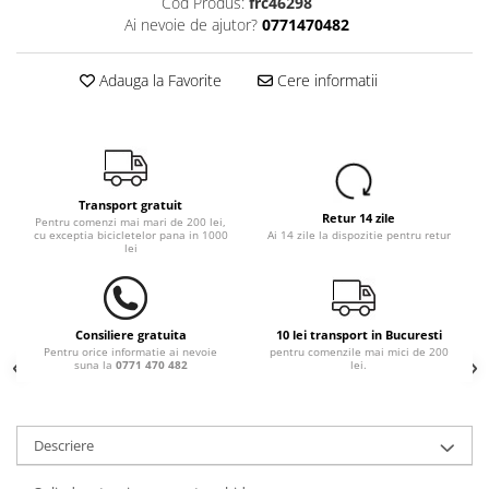
Cod Produs:
frc46298
Ai nevoie de ajutor?
0771470482
Adauga la Favorite
Cere informatii
Transport gratuit
Retur 14 zile
Pentru comenzi mai mari de 200 lei,
cu exceptia bicicletelor pana in 1000
Ai 14 zile la dispozitie pentru retur
lei
Consiliere gratuita
10 lei transport in Bucuresti
Pentru orice informatie ai nevoie
pentru comenzile mai mici de 200
suna la
0771 470 482
lei.
Descriere